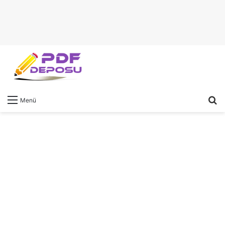
A
Menü
y
...