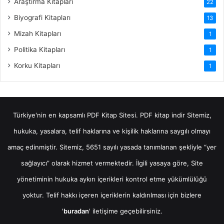
Araştırma Kitapları
22
Biyografi Kitapları
13
Mizah Kitapları
1
Politika Kitapları
1
Korku Kitapları
1
Türkiye'nin en kapsamlı PDF Kitap Sitesi.
PDF kitap indir
Sitemiz,
hukuka, yasalara, telif haklarına ve kişilik haklarına saygılı olmayı
amaç edinmiştir. Sitemiz, 5651 sayılı yasada tanımlanan şekliyle “yer
sağlayıcı” olarak hizmet vermektedir. İlgili yasaya göre, Site
yönetiminin hukuka aykırı içerikleri kontrol etme yükümlülüğü
yoktur. Telif hakkı içeren içeriklerin kaldırılması için bizlere
'
buradan
' iletişime geçebilirsiniz.