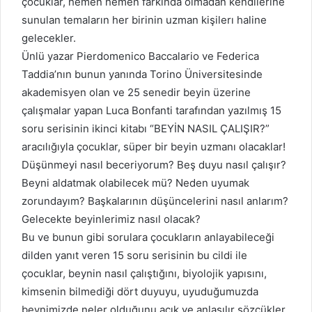
çocuklar, hemen hemen farkında olmadan kendilerine
sunulan temaların her birinin uzman kişilerı haline
gelecekler.
Ünlü yazar Pierdomenico Baccalario ve Federica
Taddia’nın bunun yanında Torino Üniversitesinde
akademisyen olan ve 25 senedir beyin üzerine
çalışmalar yapan Luca Bonfanti tarafından yazılmış 15
soru serisinin ikinci kitabı “BEYİN NASIL ÇALIŞIR?”
aracılığıyla çocuklar, süper bir beyin uzmanı olacaklar!
Düşünmeyi nasıl beceriyorum? Beş duyu nasıl çalışır?
Beyni aldatmak olabilecek mü? Neden uyumak
zorundayım? Başkalarının düşüncelerini nasıl anlarım?
Gelecekte beyinlerimiz nasıl olacak?
Bu ve bunun gibi sorulara çocukların anlayabileceği
dilden yanıt veren 15 soru serisinin bu cildi ile
çocuklar, beynin nasıl çalıştığını, biyolojik yapısını,
kimsenin bilmediği dört duyuyu, uyuduğumuzda
beynimizde neler olduğunu açık ve anlaşılır sözcükler,