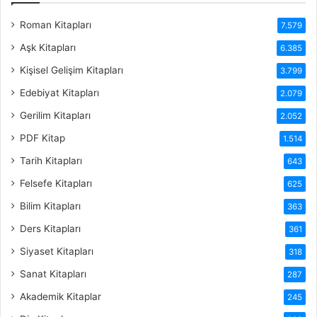
Roman Kitapları
7.579
Aşk Kitapları
6.385
Kişisel Gelişim Kitapları
3.799
Edebiyat Kitapları
2.079
Gerilim Kitapları
2.052
PDF Kitap
1.514
Tarih Kitapları
643
Felsefe Kitapları
625
Bilim Kitapları
363
Ders Kitapları
361
Siyaset Kitapları
318
Sanat Kitapları
287
Akademik Kitaplar
245