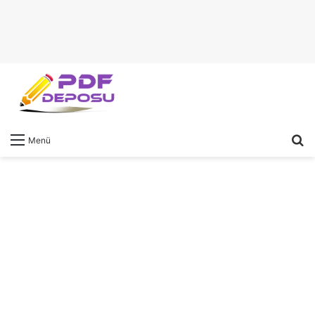
A
Menü
y
...