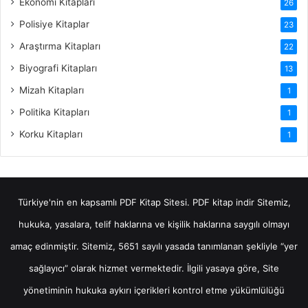
Ekonomi Kitapları
26
Polisiye Kitaplar
23
Araştırma Kitapları
22
Biyografi Kitapları
13
Mizah Kitapları
1
Politika Kitapları
1
Korku Kitapları
1
Türkiye'nin en kapsamlı PDF Kitap Sitesi.
PDF kitap indir
Sitemiz,
hukuka, yasalara, telif haklarına ve kişilik haklarına saygılı olmayı
amaç edinmiştir. Sitemiz, 5651 sayılı yasada tanımlanan şekliyle “yer
sağlayıcı” olarak hizmet vermektedir. İlgili yasaya göre, Site
yönetiminin hukuka aykırı içerikleri kontrol etme yükümlülüğü