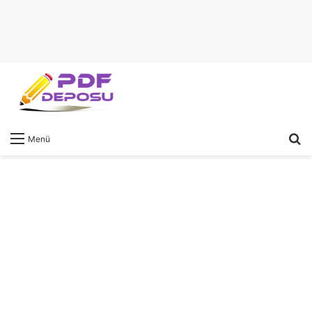
A
Menü
y
...