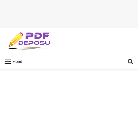
A
Menü
y
...