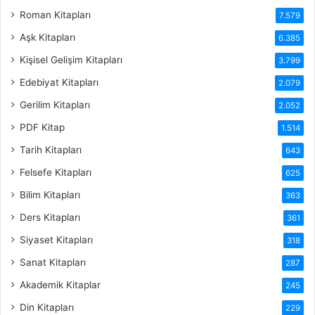
Roman Kitapları
7.579
Aşk Kitapları
6.385
Kişisel Gelişim Kitapları
3.799
Edebiyat Kitapları
2.079
Gerilim Kitapları
2.052
PDF Kitap
1.514
Tarih Kitapları
643
Felsefe Kitapları
625
Bilim Kitapları
363
Ders Kitapları
361
Siyaset Kitapları
318
Sanat Kitapları
287
Akademik Kitaplar
245
Din Kitapları
229