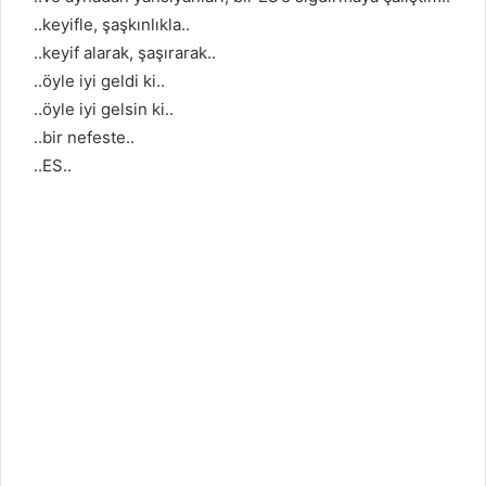
..keyifle, şaşkınlıkla..
..keyif alarak, şaşırarak..
..öyle iyi geldi ki..
..öyle iyi gelsin ki..
..bir nefeste..
..ES..