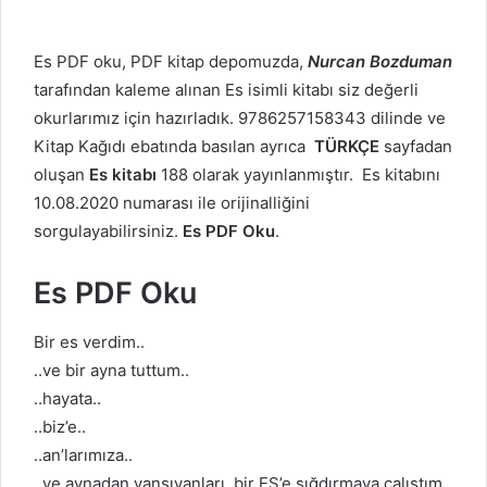
Es PDF oku, PDF kitap depomuzda,
Nurcan Bozduman
tarafından kaleme alınan Es isimli kitabı siz değerli
okurlarımız için hazırladık. 9786257158343 dilinde ve
Kitap Kağıdı ebatında basılan ayrıca
TÜRKÇE
sayfadan
oluşan
Es kitabı
188 olarak yayınlanmıştır. Es kitabını
10.08.2020 numarası ile orijinalliğini
sorgulayabilirsiniz.
Es PDF Oku
.
Es PDF Oku
Bir es verdim..
..ve bir ayna tuttum..
..hayata..
..biz’e..
..an’larımıza..
..ve aynadan yansıyanları, bir ES’e sığdırmaya çalıştım..