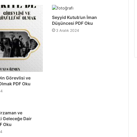
Seyyid Kutub’un İman
Düşüncesi PDF Oku
3 Aralık 2024
in Görevlisi ve
Olmak PDF Oku
24
hirzaman ve
i Geleceğe Dair
DF Oku
24