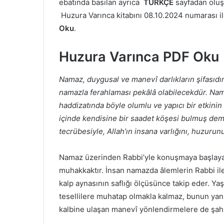
ebatında basılan ayrıca
TÜRKÇE
sayfadan olu
Huzura Varınca kitabını 08.10.2024 numarası ile 
Oku
.
Huzura Varınca PDF Oku
Namaz, duygusal ve manevî darlıkların şifasıdır.
namazla ferahlaması pekâlâ olabilecekdür. Nam
haddizatında böyle olumlu ve yapıcı bir etkinin m
içinde kendisine bir saadet köşesi bulmuş deme
tecrübesiyle, Allah’ın insana varlığını, huzurun
Namaz üzerinden Rabbi’yle konuşmaya başlayan 
muhakkaktır. İnsan namazda âlemlerin Rabbi ile 
kalp aynasının saflığı ölçüsünce takip eder. Yaş
tesellilere muhatap olmakla kalmaz, bunun yanı
kalbine ulaşan manevî yönlendir­melere de şahi