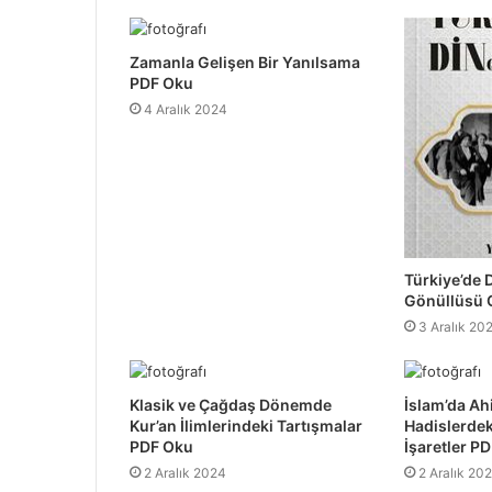
Zamanla Gelişen Bir Yanılsama
PDF Oku
4 Aralık 2024
Türkiye’de D
Gönüllüsü 
3 Aralık 20
Klasik ve Çağdaş Dönemde
İslam’da A
Kur’an İlimlerindeki Tartışmalar
Hadislerdek
PDF Oku
İşaretler P
2 Aralık 2024
2 Aralık 20