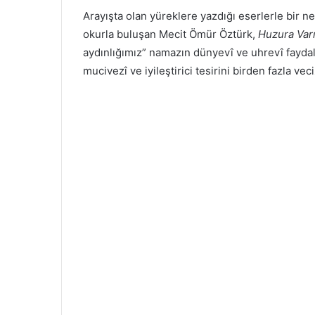
Arayışta olan yüreklere yazdığı eserlerle bir n
okurla buluşan Mecit Ömür Öztürk,
Huzura Var
aydınlığımız” namazın dünyevî ve uhrevî fayda
mucivezî ve iyileştirici tesirini birden fazla vec