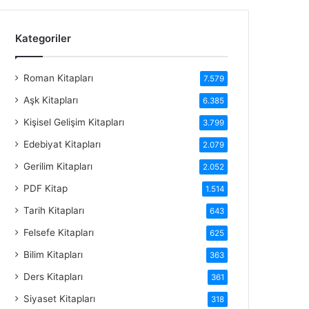
Kategoriler
Roman Kitapları
7.579
Aşk Kitapları
6.385
Kişisel Gelişim Kitapları
3.799
Edebiyat Kitapları
2.079
Gerilim Kitapları
2.052
PDF Kitap
1.514
Tarih Kitapları
643
Felsefe Kitapları
625
Bilim Kitapları
363
Ders Kitapları
361
Siyaset Kitapları
318