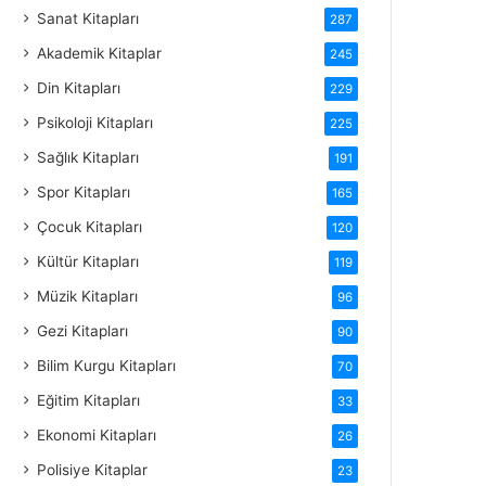
Sanat Kitapları
287
Akademik Kitaplar
245
Din Kitapları
229
Psikoloji Kitapları
225
Sağlık Kitapları
191
Spor Kitapları
165
Çocuk Kitapları
120
Kültür Kitapları
119
Müzik Kitapları
96
Gezi Kitapları
90
Bilim Kurgu Kitapları
70
Eğitim Kitapları
33
Ekonomi Kitapları
26
Polisiye Kitaplar
23