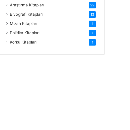
Araştırma Kitapları
22
Biyografi Kitapları
13
Mizah Kitapları
1
Politika Kitapları
1
Korku Kitapları
1