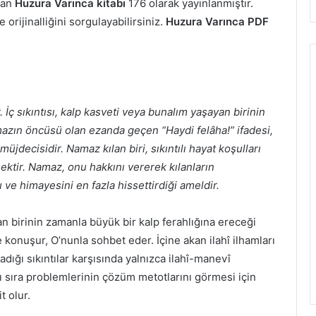
şan
Huzura Varınca kitabı
176 olarak yayınlanmıştır.
orijinalliğini sorgulayabilirsiniz.
Huzura Varınca PDF
 İç sıkıntısı, kalp kasveti veya bunalım yaşayan birinin
azın öncüsü olan ezanda geçen “Haydi felâha!” ifadesi,
üjdecisidir. Namaz kılan biri, sıkıntılı hayat koşulları
ktir. Namaz, onu hakkını vererek kılanların
u ve himayesini en fazla hissettirdiği ameldir.
birinin za­manla büyük bir kalp ferahlığına ereceği
konuşur, O’nunla sohbet eder. İçine akan ilahî ilhamları
adığı sıkıntılar karşısında yalnızca ilahî-manevî
 sıra problemlerinin çözüm metotlarını görmesi için
t olur.