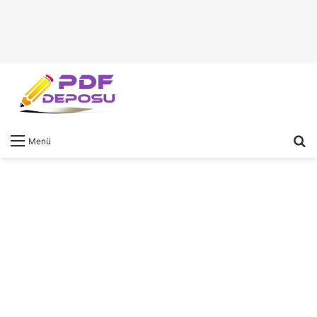
A
Menü
y
...