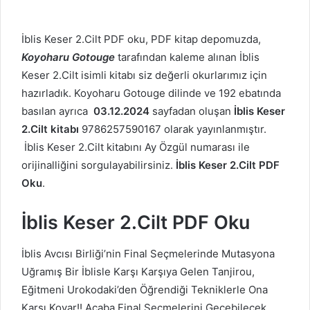
İblis Keser 2.Cilt PDF oku, PDF kitap depomuzda,
Koyoharu Gotouge
tarafından kaleme alınan İblis
Keser 2.Cilt isimli kitabı siz değerli okurlarımız için
hazırladık. Koyoharu Gotouge dilinde ve 192 ebatında
basılan ayrıca
03.12.2024
sayfadan oluşan
İblis Keser
2.Cilt kitabı
9786257590167 olarak yayınlanmıştır.
İblis Keser 2.Cilt kitabını Ay Özgül numarası ile
orijinalliğini sorgulayabilirsiniz.
İblis Keser 2.Cilt PDF
Oku
.
İblis Keser 2.Cilt PDF Oku
İblis Avcısı Birliği’nin Final Seçmelerinde Mutasyona
Uğramış Bir İblisle Karşı Karşıya Gelen Tanjirou,
Eğitmeni Urokodaki’den Öğrendiği Tekniklerle Ona
Karşı Koyar!! Acaba Final Seçmelerini Geçebilecek