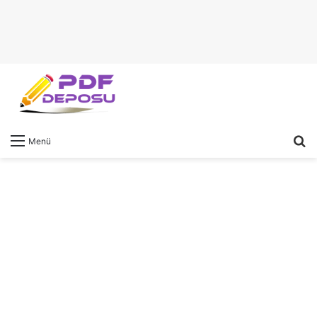
A
Menü
y
...