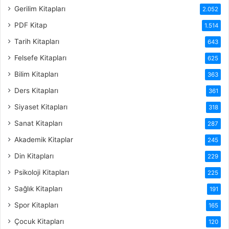
Gerilim Kitapları
2.052
PDF Kitap
1.514
Tarih Kitapları
643
Felsefe Kitapları
625
Bilim Kitapları
363
Ders Kitapları
361
Siyaset Kitapları
318
Sanat Kitapları
287
Akademik Kitaplar
245
Din Kitapları
229
Psikoloji Kitapları
225
Sağlık Kitapları
191
Spor Kitapları
165
Çocuk Kitapları
120