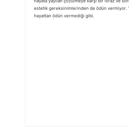
hayata yayılan çözülmeye karşı bir itiraz ve so
estetik gereksinimlerinden de ödün vermiyor. Tıp
hayattan ödün vermediği gibi.