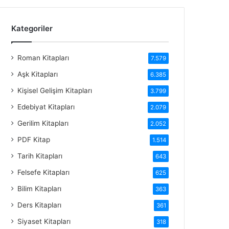
Kategoriler
Roman Kitapları
7.579
Aşk Kitapları
6.385
Kişisel Gelişim Kitapları
3.799
Edebiyat Kitapları
2.079
Gerilim Kitapları
2.052
PDF Kitap
1.514
Tarih Kitapları
643
Felsefe Kitapları
625
Bilim Kitapları
363
Ders Kitapları
361
Siyaset Kitapları
318