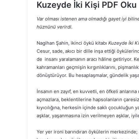
Kuzeyde İki Kişi PDF Oku
Var olması istenen ama olmadığı gayet iyi bili
hüznünü verirdi.
Nagihan Şahin, ikinci öykü kitabı
Kuzeyde İki Ki
Cesur, sade, akıcı bir dille inşa ettiği öyküler
de insanı yaralamanın aracı hâline getiriyor. K
kahramanları geçmişin kırgınlıklarını, pişmanlı
dönüştürüyor. Bu hesaplaşmalar, gündelik yaşam
İnsanın en zayıf, en kuvvetli, en öfkeli anlarına
açmazlara, beklentilerine hapsolanların çaresizl
kıyıcılığına, herkesin içinde saklı çocukluğun ya
aşklar, yaşanmasına izin verilmeyen aşklar, iyi
Yer yer ironi barındıran öykülerin merkezinde; b