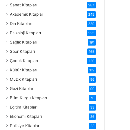
Sanat Kitapları
287
Akademik Kitaplar
245
Din Kitapları
229
Psikoloji Kitapları
225
Sağlık Kitapları
191
Spor Kitapları
165
Çocuk Kitapları
120
Kültür Kitapları
119
Müzik Kitapları
96
Gezi Kitapları
90
Bilim Kurgu Kitapları
70
Eğitim Kitapları
33
Ekonomi Kitapları
26
Polisiye Kitaplar
23