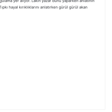
rgulama yer alıyor. Lakin yazar bunu yaparken anlatının
kı hayal kırıklıklarını anlatırken gürül gürül akan