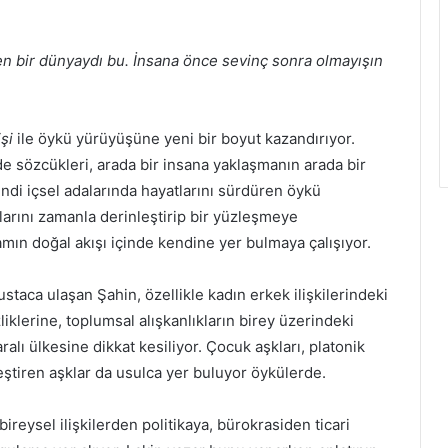
nen bir dünyaydı bu. İnsana önce sevinç sonra olmayışın
şi
ile öykü yürüyüşüne yeni bir boyut kazandırıyor.
inde sözcükleri, arada bir insana yaklaşmanın arada bir
endi içsel adalarında hayatlarını sürdüren öykü
klarını zamanla derinleştirip bir yüzleşmeye
ın doğal akışı içinde kendine yer bulmaya çalışıyor.
 ustaca ulaşan Şahin, özellikle kadın erkek ilişkilerindeki
iklerine, toplumsal alışkanlıkların birey üzerindeki
ralı ülkesine dikkat kesiliyor. Çocuk aşkları, platonik
leştiren aşklar da usulca yer buluyor öykülerde.
ireysel ilişkilerden politikaya, bürokrasiden ticari