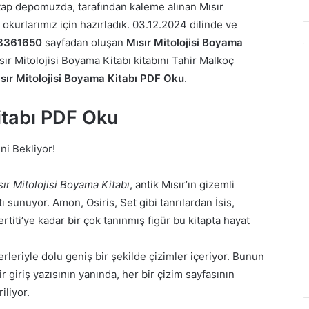
itap depomuzda, tarafından kaleme alınan Mısır
i okurlarımız için hazırladık. 03.12.2024 dilinde ve
8361650
sayfadan oluşan
Mısır Mitolojisi Boyama
r Mitolojisi Boyama Kitabı kitabını Tahir Malkoç
sır Mitolojisi Boyama Kitabı PDF Oku
.
itabı PDF Oku
ni Bekliyor!
sır Mitolojisi Boyama Kitabı
, antik Mısır’ın gizemli
 sunuyor. Amon, Osiris, Set gibi tanrılardan İsis,
rtiti’ye kadar bir çok tanınmış figür bu kitapta hayat
erleriyle dolu geniş bir şekilde çizimler içeriyor. Bunun
 bir giriş yazısının yanında, her bir çizim sayfasının
iliyor.