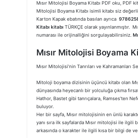
Mısır Mitolojisi Boyama Kitabı PDF oku, PDF k
Mitolojisi Boyama Kitabı isimli kitabı siz değerl
Karton Kapak ebatında basılan ayrıca
978625
Kitabı kitabı
TÜRKÇE olarak yayınlanmıştır. Mısı
numarası ile orijinalliğini sorgulayabilirsiniz.
Mı
Mısır Mitolojisi Boyama K
Mısır Mitolojisi’nin Tanrıları ve Kahramanları Se
Mitoloji boyama dizisinin üçüncü kitabı olan
Mı
dünyasında heyecanlı bir yolculuğa çıkma fırsatı
Hathor, Bastet gibi tanrıçalara, Ramses’ten Nefe
buluyor.
Her bir sayfa, Mısır mitolojisinin en ünlü karakt
yanı sıra ilk sayfalarda Mısır mitolojisi ile ilgili
arkasında o karakter ile ilgili kısa bir bilgi de ver