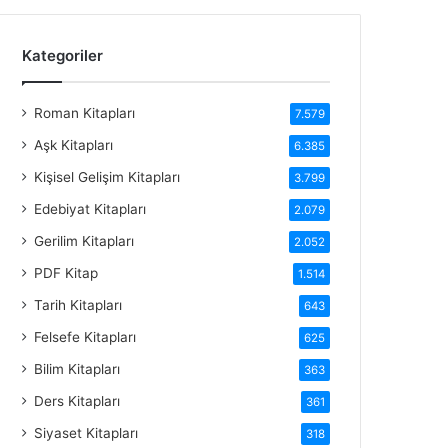
Kategoriler
Roman Kitapları
7.579
Aşk Kitapları
6.385
Kişisel Gelişim Kitapları
3.799
Edebiyat Kitapları
2.079
Gerilim Kitapları
2.052
PDF Kitap
1.514
Tarih Kitapları
643
Felsefe Kitapları
625
Bilim Kitapları
363
Ders Kitapları
361
Siyaset Kitapları
318