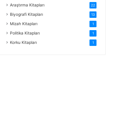
Araştırma Kitapları
22
Biyografi Kitapları
13
Mizah Kitapları
1
Politika Kitapları
1
Korku Kitapları
1