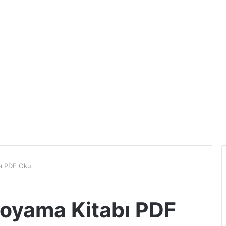
bı PDF Oku
 Boyama Kitabı PDF