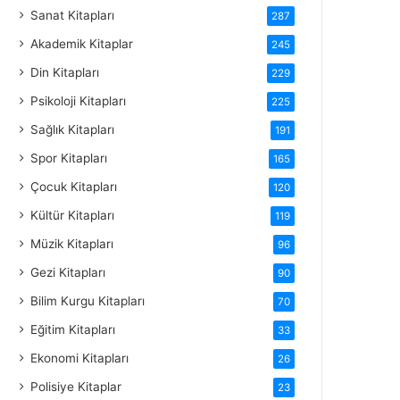
Sanat Kitapları
287
Akademik Kitaplar
245
Din Kitapları
229
Psikoloji Kitapları
225
Sağlık Kitapları
191
Spor Kitapları
165
Çocuk Kitapları
120
Kültür Kitapları
119
Müzik Kitapları
96
Gezi Kitapları
90
Bilim Kurgu Kitapları
70
Eğitim Kitapları
33
Ekonomi Kitapları
26
Polisiye Kitaplar
23