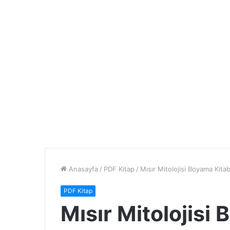
Anasayfa
/
PDF Kitap
/
Mısır Mitolojisi Boyama Kita
PDF Kitap
Mısır Mitolojisi