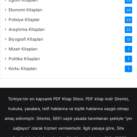
33
Ekonomi Kitapları
26
Polisiye Kitaplar
23
Araştırma Kitapları
22
Biyografi Kitapları
13
Mizah Kitapları
1
Politika Kitapları
1
Korku Kitapları
1
Türkiye'nin en kapsamlı PDF Kitap Sitesi.
PDF kitap indir
Sitemiz,
hukuka, yasalara, telif haklarına ve kişilik haklarına saygılı olmayı
amaç edinmiştir. Sitemiz, 5651 sayılı yasada tanımlanan şekliyle “yer
sağlayıcı” olarak hizmet vermektedir. İlgili yasaya göre, Site