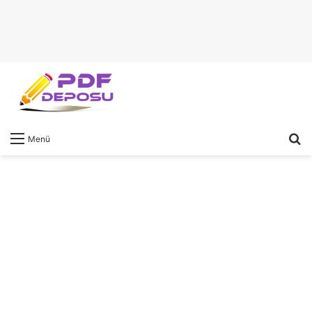
A
Menü
y
...