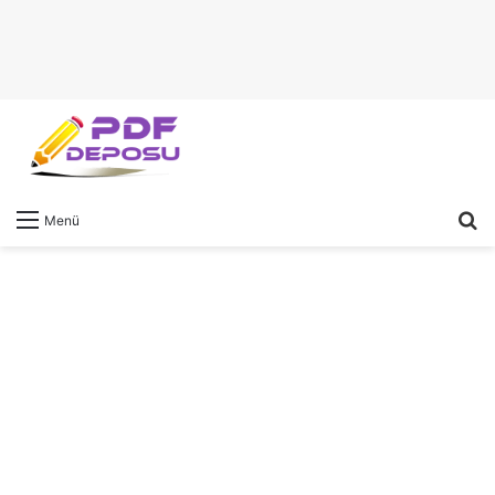
A
Menü
y
...