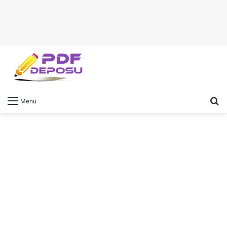
A
Menü
y
...