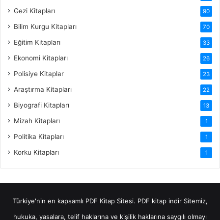
Gezi Kitapları
90
Bilim Kurgu Kitapları
70
Eğitim Kitapları
33
Ekonomi Kitapları
26
Polisiye Kitaplar
23
Araştırma Kitapları
22
Biyografi Kitapları
13
Mizah Kitapları
1
Politika Kitapları
1
Korku Kitapları
1
Türkiye'nin en kapsamlı PDF Kitap Sitesi.
PDF kitap indir
Sitemiz,
hukuka, yasalara, telif haklarına ve kişilik haklarına saygılı olmayı