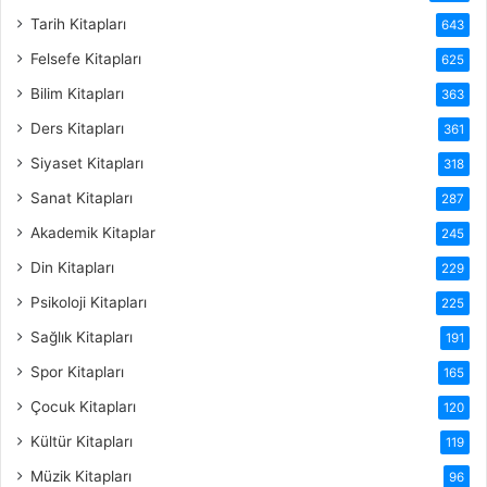
Tarih Kitapları
643
Felsefe Kitapları
625
Bilim Kitapları
363
Ders Kitapları
361
Siyaset Kitapları
318
Sanat Kitapları
287
Akademik Kitaplar
245
Din Kitapları
229
Psikoloji Kitapları
225
Sağlık Kitapları
191
Spor Kitapları
165
Çocuk Kitapları
120
Kültür Kitapları
119
Müzik Kitapları
96