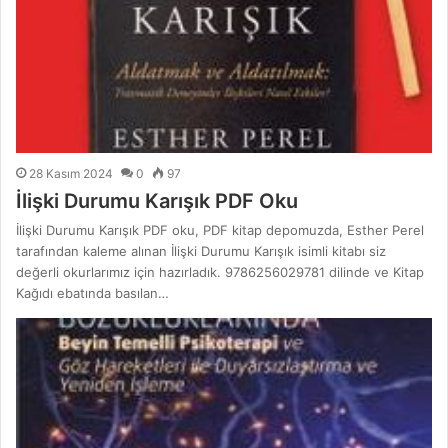
28 Kasım 2024
0
97
İlişki Durumu Karışık PDF Oku
İlişki Durumu Karışık PDF oku, PDF kitap depomuzda, Esther Perel
tarafından kaleme alınan İlişki Durumu Karışık isimli kitabı siz
değerli okurlarımız için hazırladık. 9786256029781 dilinde ve Kitap
Kağıdı ebatında basılan…