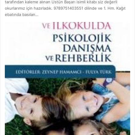
tarafından kaleme alınan Üstün Başarı isimli kitabı siz değerli
okurlarımız için hazırladık. 9789751403551 dilinde ve 1. Hm. Kağıt
ebatında basılan…