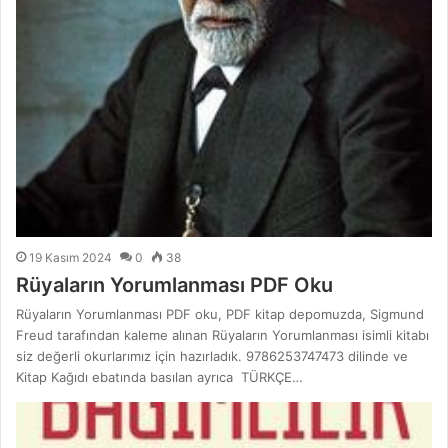
19 Kasım 2024
0
38
Rüyaların Yorumlanması PDF Oku
Rüyaların Yorumlanması PDF oku, PDF kitap depomuzda, Sigmund
Freud tarafından kaleme alınan Rüyaların Yorumlanması isimli kitabı
siz değerli okurlarımız için hazırladık. 9786253747473 dilinde ve
Kitap Kağıdı ebatında basılan ayrıca TÜRKÇE…