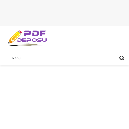
A
Menü
y
...