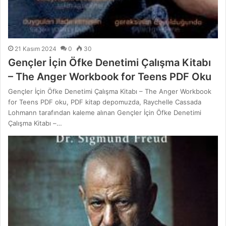
21 Kasım 2024
0
30
Gençler İçin Öfke Denetimi Çalışma Kitabı
– The Anger Workbook for Teens PDF Oku
Gençler İçin Öfke Denetimi Çalışma Kitabı – The Anger Workbook
for Teens PDF oku, PDF kitap depomuzda, Raychelle Cassada
Lohmann tarafından kaleme alınan Gençler İçin Öfke Denetimi
Çalışma Kitabı –…