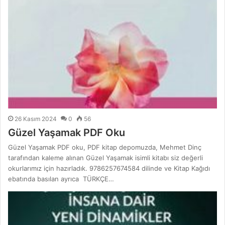
26 Kasım 2024
0
56
Güzel Yaşamak PDF Oku
Güzel Yaşamak PDF oku, PDF kitap depomuzda, Mehmet Dinç
tarafından kaleme alınan Güzel Yaşamak isimli kitabı siz değerli
okurlarımız için hazırladık. 9786257674584 dilinde ve Kitap Kağıdı
ebatında basılan ayrıca TÜRKÇE…