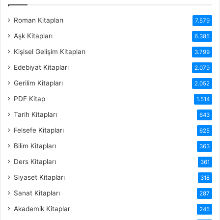
Roman Kitapları
7.579
Aşk Kitapları
6.385
Kişisel Gelişim Kitapları
3.799
Edebiyat Kitapları
2.079
Gerilim Kitapları
2.052
PDF Kitap
1.514
Tarih Kitapları
643
Felsefe Kitapları
625
Bilim Kitapları
363
Ders Kitapları
361
Siyaset Kitapları
318
Sanat Kitapları
287
Akademik Kitaplar
245