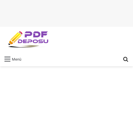
A
Menü
y
...