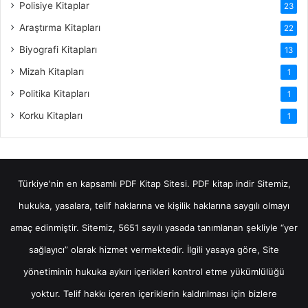
Polisiye Kitaplar
23
Araştırma Kitapları
22
Biyografi Kitapları
13
Mizah Kitapları
1
Politika Kitapları
1
Korku Kitapları
1
Türkiye'nin en kapsamlı PDF Kitap Sitesi.
PDF kitap indir
Sitemiz,
hukuka, yasalara, telif haklarına ve kişilik haklarına saygılı olmayı
amaç edinmiştir. Sitemiz, 5651 sayılı yasada tanımlanan şekliyle “yer
sağlayıcı” olarak hizmet vermektedir. İlgili yasaya göre, Site
yönetiminin hukuka aykırı içerikleri kontrol etme yükümlülüğü
yoktur. Telif hakkı içeren içeriklerin kaldırılması için bizlere