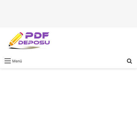
A
Menü
y
...