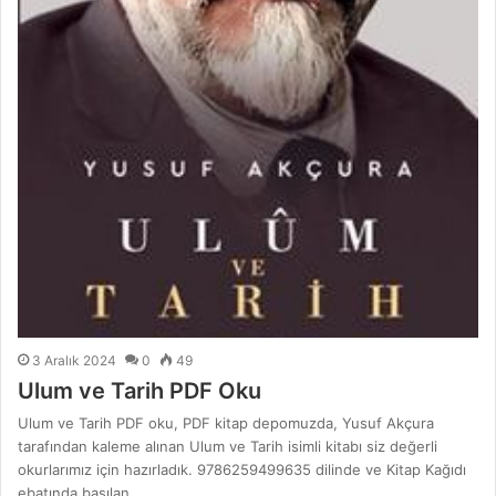
3 Aralık 2024
0
49
Ulum ve Tarih PDF Oku
Ulum ve Tarih PDF oku, PDF kitap depomuzda, Yusuf Akçura
tarafından kaleme alınan Ulum ve Tarih isimli kitabı siz değerli
okurlarımız için hazırladık. 9786259499635 dilinde ve Kitap Kağıdı
ebatında basılan…