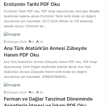
Erotizmin Tarihi PDF Oku
Erotizmin Tarihi PDF oku, PDF kitap depomuzda, Georges Bataille
tarafından kaleme alınan Erotizmin Tarihi isimli kitabı siz değerli
okurlarımız için hazırladık. 29.11.2024 dilinde ve 216 ebatında
basılan ayrıca L’Histoire de…
29 Kasım 2024
0
33
Ana Türk Atatürk’ün Annesi Zübeyde
Hanım PDF Oku
Ana Türk Atatürk’ün Annesi Zübeyde Hanım PDF oku, PDF kitap
depomuzda, Ümit Doğan tarafından kaleme alınan Ana Türk
Atatürk’ün Annesi Zübeyde Hanım isimli kitabı siz değerli
okurlarımız için hazırladık. 9786057908193…
29 Kasım 2024
0
36
Ferman ve Dağlar Tanzimat Döneminde
Aşiretlerin İdaresi ve İskanı PDF Oku