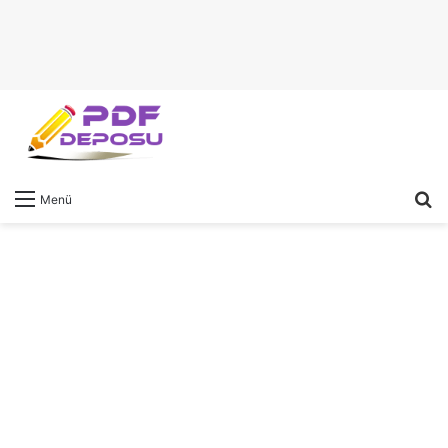
A
Menü
y
...