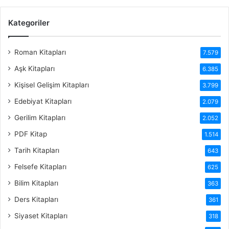
Kategoriler
Roman Kitapları
7.579
Aşk Kitapları
6.385
Kişisel Gelişim Kitapları
3.799
Edebiyat Kitapları
2.079
Gerilim Kitapları
2.052
PDF Kitap
1.514
Tarih Kitapları
643
Felsefe Kitapları
625
Bilim Kitapları
363
Ders Kitapları
361
Siyaset Kitapları
318