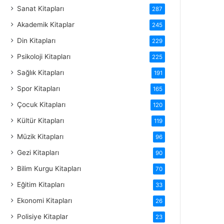
Sanat Kitapları
287
Akademik Kitaplar
245
Din Kitapları
229
Psikoloji Kitapları
225
Sağlık Kitapları
191
Spor Kitapları
165
Çocuk Kitapları
120
Kültür Kitapları
119
Müzik Kitapları
96
Gezi Kitapları
90
Bilim Kurgu Kitapları
70
Eğitim Kitapları
33
Ekonomi Kitapları
26
Polisiye Kitaplar
23