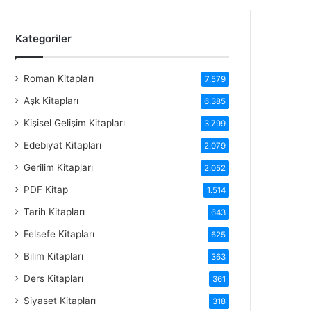
Kategoriler
Roman Kitapları
7.579
Aşk Kitapları
6.385
Kişisel Gelişim Kitapları
3.799
Edebiyat Kitapları
2.079
Gerilim Kitapları
2.052
PDF Kitap
1.514
Tarih Kitapları
643
Felsefe Kitapları
625
Bilim Kitapları
363
Ders Kitapları
361
Siyaset Kitapları
318