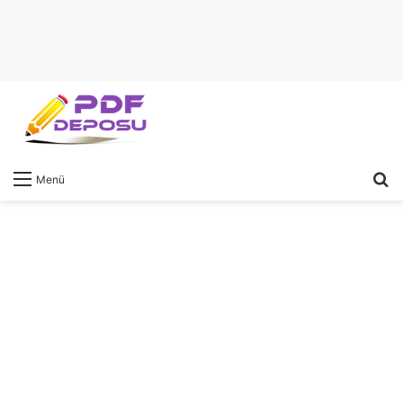
A
Menü
y
...