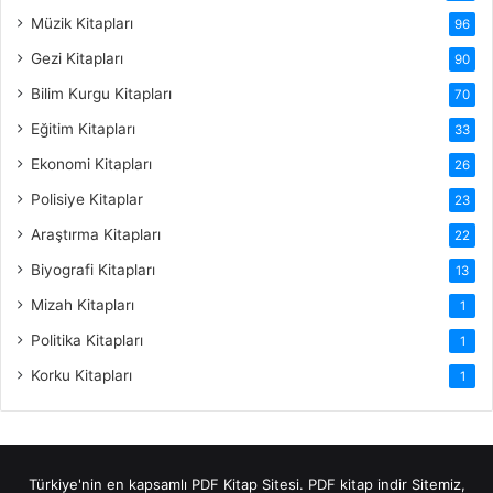
Müzik Kitapları
96
Gezi Kitapları
90
Bilim Kurgu Kitapları
70
Eğitim Kitapları
33
Ekonomi Kitapları
26
Polisiye Kitaplar
23
Araştırma Kitapları
22
Biyografi Kitapları
13
Mizah Kitapları
1
Politika Kitapları
1
Korku Kitapları
1
Türkiye'nin en kapsamlı PDF Kitap Sitesi.
PDF kitap indir
Sitemiz,