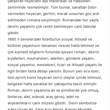
çatıştıran heyecanlı aşk maceraları ve hadiseleri
zemininde resmetmiştir. Tüm bunlar, sanattan ödün
vermeden heyecan, gerilim, merak unsurları göz ardı
edilmeden romana serpilmiştir. Romandaki her sayfa
devrin yaşamını çok renkli betimleyen canlı tablolar
gibidir.
1860 ‘lı senelerdaki İstanbul’un sosyal, iktisadi ve
kültürel yaşantısını tamamen nesnel hatta bilimsel ve
çok kıymetli bilgilerin fonunda işleyen roman; devrin
kıyafetleri, meyhaneleri, adetleri, gündelik yaşamı,
sosyal yaşantısı, meslekleri, ticari ve iktisadi yaşamı ile
ilgili birden fazla detayı yansıtır. Bunun yanı sıra eser;
tüm ayrıntı kısmı heyecan verici olaylar içinde bilimsel,
belgesel hatta sanatsal bir yaklaşımla tasvir etmiştir.
Roman, devrin yaşamına ait ve şimdilerde yok olmuş,
binlerce, alet, edevat, araç gereç, adet ve
alışkanlıkların canlı müzesi gibidir. Devri sembolize
eden Üryan Ali, Tatar Kızı Almıla, Kalyon Mustafa,