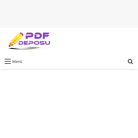
A
Menü
y
...