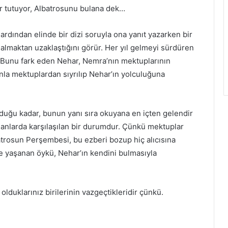
 tutuyor, Albatrosunu bulana dek…
dından elinde bir dizi soruyla ona yanıt yazarken bir
t almaktan uzaklaştığını görür. Her yıl gelmeyi sürdüren
r. Bunu fark eden Nehar, Nemra’nın mektuplarının
nla mektuplardan sıyrılıp Nehar’ın yolculuğuna
duğu kadar, bunun yanı sıra okuyana en içten gelendir
manlarda karşılaşılan bir durumdur. Çünkü mektuplar
lbatrosun Perşembesi, bu ezberi bozup hiç alıcısına
e yaşanan öykü, Nehar’ın kendini bulmasıyla
lduklarınız birilerinin vazgeçtikleridir çünkü.