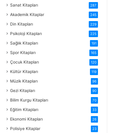
Sanat Kitapları
287
Akademik Kitaplar
245
Din Kitapları
229
Psikoloji Kitapları
225
Sağlık Kitapları
191
Spor Kitapları
165
Çocuk Kitapları
120
Kültür Kitapları
119
Müzik Kitapları
96
Gezi Kitapları
90
Bilim Kurgu Kitapları
70
Eğitim Kitapları
33
Ekonomi Kitapları
26
Polisiye Kitaplar
23