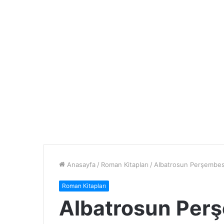
Anasayfa
/
Roman Kitapları
/
Albatrosun Perşembes
Roman Kitapları
Albatrosun Per