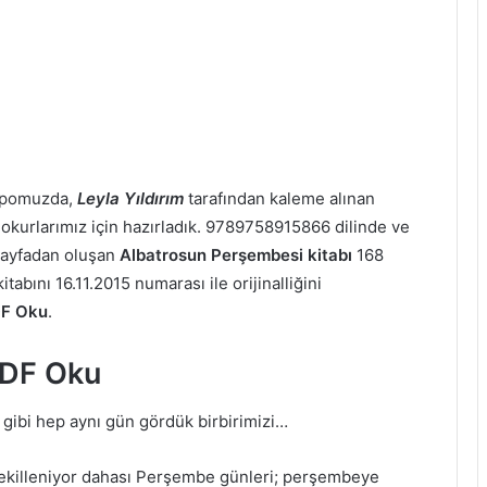
depomuzda,
Leyla Yıldırım
tarafından kaleme alınan
 okurlarımız için hazırladık. 9789758915866 dilinde ve
ayfadan oluşan
Albatrosun Perşembesi kitabı
168
abını 16.11.2015 numarası ile orijinalliğini
DF Oku
.
PDF Oku
gibi hep aynı gün gördük birbirimizi…
şekilleniyor dahası Perşembe günleri; perşembeye