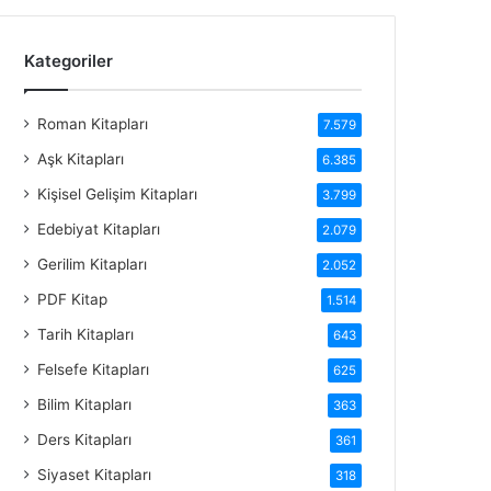
Kategoriler
Roman Kitapları
7.579
Aşk Kitapları
6.385
Kişisel Gelişim Kitapları
3.799
Edebiyat Kitapları
2.079
Gerilim Kitapları
2.052
PDF Kitap
1.514
Tarih Kitapları
643
Felsefe Kitapları
625
Bilim Kitapları
363
Ders Kitapları
361
Siyaset Kitapları
318