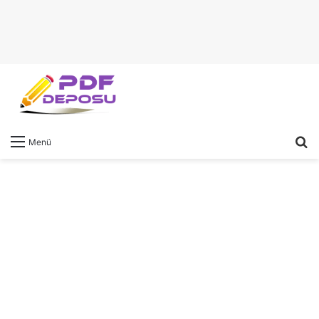
A
Menü
y
...