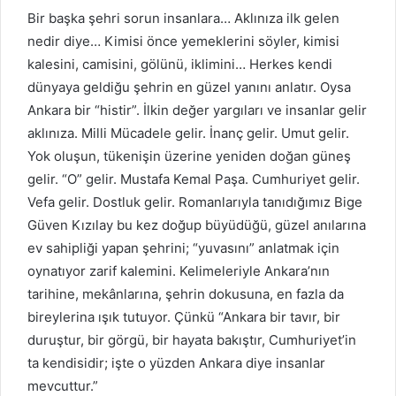
Bir başka şehri sorun insanlara… Aklınıza ilk gelen
nedir diye… Kimisi önce yemeklerini söyler, kimisi
kalesini, camisini, gölünü, iklimini… Herkes kendi
dünyaya geldiğu şehrin en güzel yanını anlatır. Oysa
Ankara bir “histir”. İlkin değer yargıları ve insanlar gelir
aklınıza. Milli Mücadele gelir. İnanç gelir. Umut gelir.
Yok oluşun, tükenişin üzerine yeniden doğan güneş
gelir. “O” gelir. Mustafa Kemal Paşa. Cumhuriyet gelir.
Vefa gelir. Dostluk gelir. Romanlarıyla tanıdığımız Bige
Güven Kızılay bu kez doğup büyüdüğü, güzel anılarına
ev sahipliği yapan şehrini; “yuvasını” anlatmak için
oynatıyor zarif kalemini. Kelimeleriyle Ankara’nın
tarihine, mekânlarına, şehrin dokusuna, en fazla da
bireylerina ışık tutuyor. Çünkü “Ankara bir tavır, bir
duruştur, bir görgü, bir hayata bakıştır, Cumhuriyet’in
ta kendisidir; işte o yüzden Ankara diye insanlar
mevcuttur.”