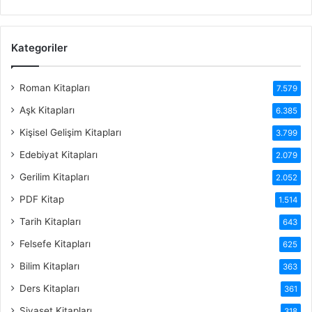
Kategoriler
Roman Kitapları
7.579
Aşk Kitapları
6.385
Kişisel Gelişim Kitapları
3.799
Edebiyat Kitapları
2.079
Gerilim Kitapları
2.052
PDF Kitap
1.514
Tarih Kitapları
643
Felsefe Kitapları
625
Bilim Kitapları
363
Ders Kitapları
361
Siyaset Kitapları
318