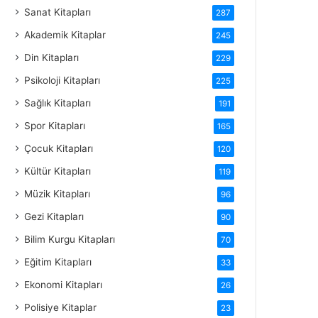
Sanat Kitapları
287
Akademik Kitaplar
245
Din Kitapları
229
Psikoloji Kitapları
225
Sağlık Kitapları
191
Spor Kitapları
165
Çocuk Kitapları
120
Kültür Kitapları
119
Müzik Kitapları
96
Gezi Kitapları
90
Bilim Kurgu Kitapları
70
Eğitim Kitapları
33
Ekonomi Kitapları
26
Polisiye Kitaplar
23