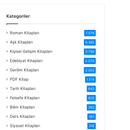
Kategoriler
Roman Kitapları
7.579
Aşk Kitapları
6.385
Kişisel Gelişim Kitapları
3.799
Edebiyat Kitapları
2.079
Gerilim Kitapları
2.052
PDF Kitap
1.514
Tarih Kitapları
643
Felsefe Kitapları
625
Bilim Kitapları
363
Ders Kitapları
361
Siyaset Kitapları
318