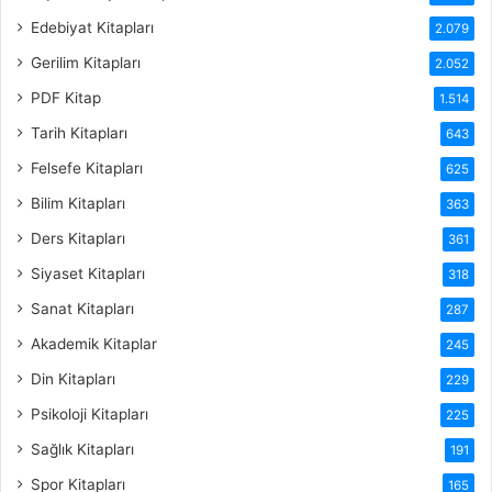
Edebiyat Kitapları
2.079
Gerilim Kitapları
2.052
PDF Kitap
1.514
Tarih Kitapları
643
Felsefe Kitapları
625
Bilim Kitapları
363
Ders Kitapları
361
Siyaset Kitapları
318
Sanat Kitapları
287
Akademik Kitaplar
245
Din Kitapları
229
Psikoloji Kitapları
225
Sağlık Kitapları
191
Spor Kitapları
165