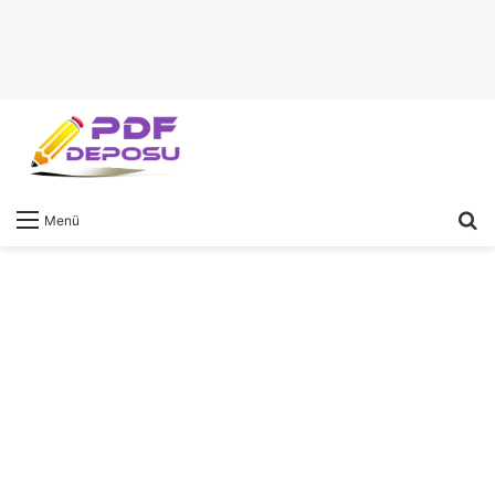
A
Menü
y
...