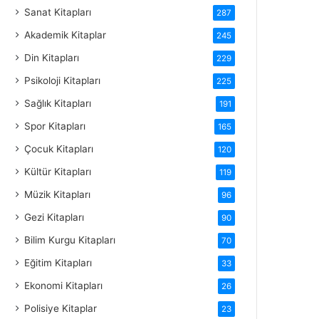
Sanat Kitapları
287
Akademik Kitaplar
245
Din Kitapları
229
Psikoloji Kitapları
225
Sağlık Kitapları
191
Spor Kitapları
165
Çocuk Kitapları
120
Kültür Kitapları
119
Müzik Kitapları
96
Gezi Kitapları
90
Bilim Kurgu Kitapları
70
Eğitim Kitapları
33
Ekonomi Kitapları
26
Polisiye Kitaplar
23