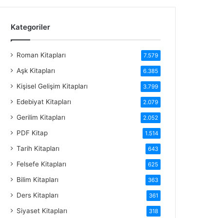
Kategoriler
Roman Kitapları
7.579
Aşk Kitapları
6.385
Kişisel Gelişim Kitapları
3.799
Edebiyat Kitapları
2.079
Gerilim Kitapları
2.052
PDF Kitap
1.514
Tarih Kitapları
643
Felsefe Kitapları
625
Bilim Kitapları
363
Ders Kitapları
361
Siyaset Kitapları
318