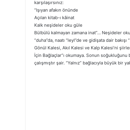
karşılaşırsınız:
“Işıyan afakın önünde
Açılan kitab-ı kâinat
Kalk neşideler oku güle
Bülbülü kalmayan zamana inat”… Neşideler okumak
“duha”da, naatı “leyl”de ve gidişata dair bakış
Gönül Kalesi, Akıl Kalesi ve Kalp Kalesi’ni şiir
İçin Bağlaçlar”ı okumaya. Sonun soğukluğunu bir
çalışmıştır şair. “Yalnız” bağlacıyla büyük bir yal