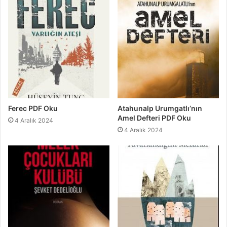
Ferec PDF Oku
Atahunalp Urumgatlı’nın
Amel Defteri PDF Oku
4 Aralık 2024
4 Aralık 2024