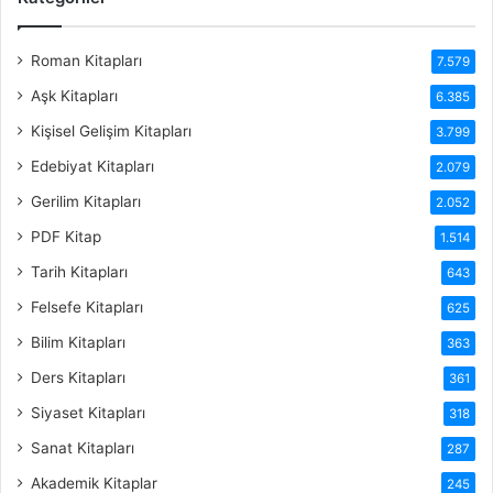
Roman Kitapları
7.579
Aşk Kitapları
6.385
Kişisel Gelişim Kitapları
3.799
Edebiyat Kitapları
2.079
Gerilim Kitapları
2.052
PDF Kitap
1.514
Tarih Kitapları
643
Felsefe Kitapları
625
Bilim Kitapları
363
Ders Kitapları
361
Siyaset Kitapları
318
Sanat Kitapları
287
Akademik Kitaplar
245