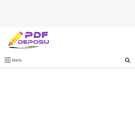
A
Menü
y
...