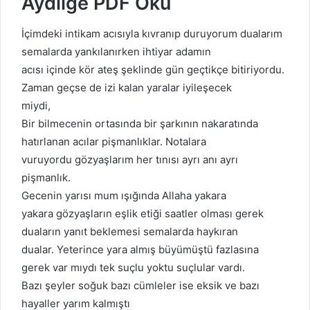
Aydilge PDF Oku
İçimdeki intikam acısıyla kıvranıp duruyorum dualarım
semalarda yankılanırken ihtiyar adamın
acısı içinde kör ateş şeklinde gün geçtikçe bitiriyordu.
Zaman geçse de izi kalan yaralar iyileşecek
miydi,
Bir bilmecenin ortasında bir şarkının nakaratında
hatırlanan acılar pişmanlıklar. Notalara
vuruyordu gözyaşlarım her tınısı ayrı anı ayrı
pişmanlık.
Gecenin yarısı mum ışığında Allaha yakara
yakara gözyaşların eşlik etiği saatler olması gerek
duaların yanıt beklemesi semalarda haykıran
dualar. Yeterince yara almış büyümüştü fazlasına
gerek var mıydı tek suçlu yoktu suçlular vardı.
Bazı şeyler soğuk bazı cümleler ise eksik ve bazı
hayaller yarım kalmıştı