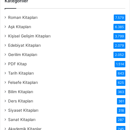
Kategoriler
Roman Kitapları
7.579
Aşk Kitapları
6.385
Kişisel Gelişim Kitapları
3.799
Edebiyat Kitapları
2.079
Gerilim Kitapları
2.052
PDF Kitap
1.514
Tarih Kitapları
643
Felsefe Kitapları
625
Bilim Kitapları
363
Ders Kitapları
361
Siyaset Kitapları
318
Sanat Kitapları
287
Akademik Kitaplar
245