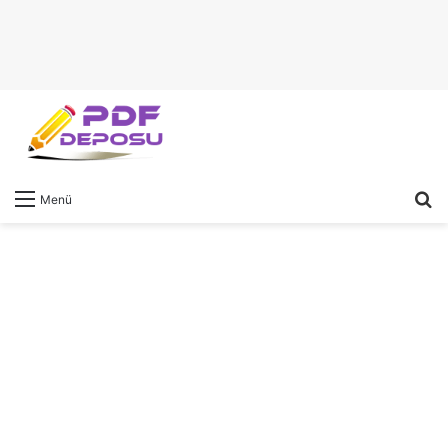
A
Menü
y
...