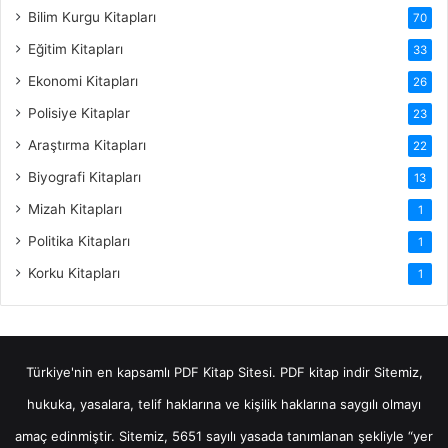
Bilim Kurgu Kitapları
70
Eğitim Kitapları
33
Ekonomi Kitapları
26
Polisiye Kitaplar
23
Araştırma Kitapları
22
Biyografi Kitapları
13
Mizah Kitapları
1
Politika Kitapları
1
Korku Kitapları
1
Türkiye'nin en kapsamlı PDF Kitap Sitesi.
PDF kitap indir
Sitemiz,
hukuka, yasalara, telif haklarına ve kişilik haklarına saygılı olmayı
amaç edinmiştir. Sitemiz, 5651 sayılı yasada tanımlanan şekliyle “yer