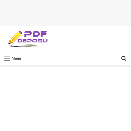
A
Menü
y
...