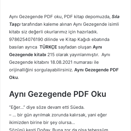
Aynı Gezegende PDF oku, PDF kitap depomuzda,
Sıla
Taşçı
tarafından kaleme alınan Aynı Gezegende isimli
kitabı siz değerli okurlarımız için hazırladık.
9786254076190 dilinde ve Kitap Kağıdı ebatında
basılan ayrıca
TÜRKÇE
sayfadan oluşan
Aynı
Gezegende kitabı
215 olarak yayınlanmıştır. Aynı
Gezegende kitabını 18.08.2021 numarası ile
orijinalliğini sorgulayabilirsiniz.
Aynı Gezegende PDF
Oku
.
Aynı Gezegende PDF Oku
“Eğer…” diye söze devam etti Süeda.
– … bir gün ayrılmak zorunda kalırsak, yani eğer
ikimizden birine bir şey olursa…
Sözünü kesti Doğay. Buna zor da olsa tebessüm