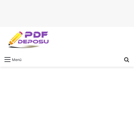
A
Menü
y
...