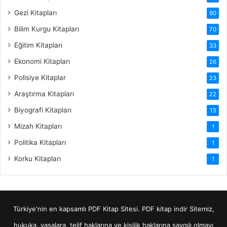
Gezi Kitapları
90
Bilim Kurgu Kitapları
70
Eğitim Kitapları
33
Ekonomi Kitapları
26
Polisiye Kitaplar
23
Araştırma Kitapları
22
Biyografi Kitapları
13
Mizah Kitapları
1
Politika Kitapları
1
Korku Kitapları
1
Türkiye'nin en kapsamlı PDF Kitap Sitesi.
PDF kitap indir
Sitemiz,
hukuka, yasalara, telif haklarına ve kişilik haklarına saygılı olmayı