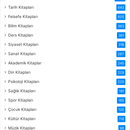
Tarih Kitapları
643
Felsefe Kitapları
625
Bilim Kitapları
363
Ders Kitapları
361
Siyaset Kitapları
318
Sanat Kitapları
287
Akademik Kitaplar
245
Din Kitapları
229
Psikoloji Kitapları
225
Sağlık Kitapları
191
Spor Kitapları
165
Çocuk Kitapları
120
Kültür Kitapları
119
Müzik Kitapları
96