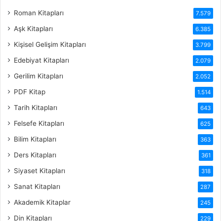
Roman Kitapları
7.579
Aşk Kitapları
6.385
Kişisel Gelişim Kitapları
3.799
Edebiyat Kitapları
2.079
Gerilim Kitapları
2.052
PDF Kitap
1.514
Tarih Kitapları
643
Felsefe Kitapları
625
Bilim Kitapları
363
Ders Kitapları
361
Siyaset Kitapları
318
Sanat Kitapları
287
Akademik Kitaplar
245
Din Kitapları
229