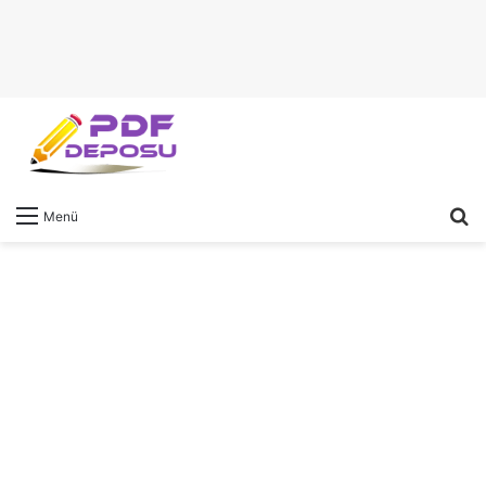
A
Menü
y
...