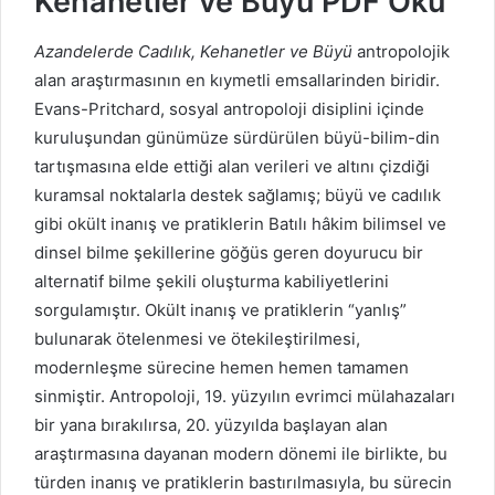
Kehanetler ve Büyü PDF Oku
Azandelerde Cadılık, Kehanetler ve Büyü
antropolojik
alan araştırmasının en kıymetli emsallarinden biridir.
Evans-Pritchard, sosyal antropoloji disiplini içinde
kuruluşundan günümüze sürdürülen büyü-bilim-din
tartışmasına elde ettiği alan verileri ve altını çizdiği
kuramsal noktalarla destek sağlamış; büyü ve cadılık
gibi okült inanış ve pratiklerin Batılı hâkim bilimsel ve
dinsel bilme şekillerine göğüs geren doyurucu bir
alternatif bilme şekili oluşturma kabiliyetlerini
sorgulamıştır. Okült inanış ve pratiklerin “yanlış”
bulunarak ötelenmesi ve ötekileştirilmesi,
modernleşme sürecine hemen hemen tamamen
sinmiştir. Antropoloji, 19. yüzyılın evrimci mülahazaları
bir yana bırakılırsa, 20. yüzyılda başlayan alan
araştırmasına dayanan modern dönemi ile birlikte, bu
türden inanış ve pratiklerin bastırılmasıyla, bu sürecin