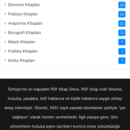
Ekonomi Kitapları
26
Polisiye Kitaplar
23
Araştırma Kitapları
22
Biyografi Kitapları
13
Mizah Kitapları
1
Politika Kitapları
1
Korku Kitapları
1
Türkiye'nin en kapsamlı PDF Kitap Sitesi.
PDF kitap indir
Sitemiz,
hukuka, yasalara, telif haklarına ve kişilik haklarına saygılı olmayı
amaç edinmiştir. Sitemiz, 5651 sayılı yasada tanımlanan şekliyle “yer
sağlayıcı” olarak hizmet vermektedir. İlgili yasaya göre, Site
yönetiminin hukuka aykırı içerikleri kontrol etme yükümlülüğü