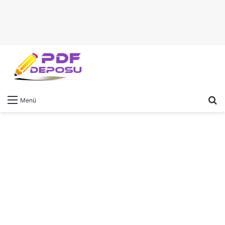
A
Menü
y
...