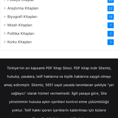
Araştırma Kitapları
22
Biyografi Kitapları
13
Mizah Kitapları
1
Politika Kitapları
1
Korku Kitapları
1
Türkiye'nin en kapsamlı PDF Kitap Sitesi.
PDF kitap indir
Sitemiz,
hukuka, yasalara, telif haklarına ve kişilik haklarına saygılı olmayı
amaç edinmiştir. Sitemiz, 5651 sayılı yasada tanımlanan şekliyle “yer
sağlayıcı” olarak hizmet vermektedir. İlgili yasaya göre, Site
yönetiminin hukuka aykırı içerikleri kontrol etme yükümlülüğü
yoktur. Telif hakkı içeren içeriklerin kaldırılması için bizlere