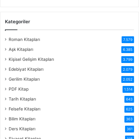
Kategoriler
Roman Kitapları
7.579
Aşk Kitapları
6.385
Kişisel Gelişim Kitapları
3.799
Edebiyat Kitapları
2.079
Gerilim Kitapları
2.052
PDF Kitap
1.514
Tarih Kitapları
643
Felsefe Kitapları
625
Bilim Kitapları
363
Ders Kitapları
361
Siyaset Kitapları
318