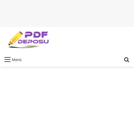
A
Menü
y
...