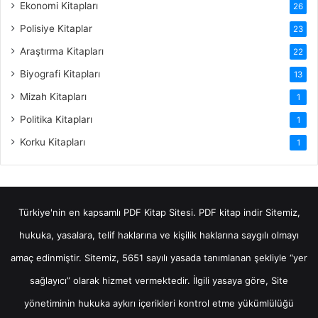
Ekonomi Kitapları
26
Polisiye Kitaplar
23
Araştırma Kitapları
22
Biyografi Kitapları
13
Mizah Kitapları
1
Politika Kitapları
1
Korku Kitapları
1
Türkiye'nin en kapsamlı PDF Kitap Sitesi.
PDF kitap indir
Sitemiz,
hukuka, yasalara, telif haklarına ve kişilik haklarına saygılı olmayı
amaç edinmiştir. Sitemiz, 5651 sayılı yasada tanımlanan şekliyle “yer
sağlayıcı” olarak hizmet vermektedir. İlgili yasaya göre, Site
yönetiminin hukuka aykırı içerikleri kontrol etme yükümlülüğü