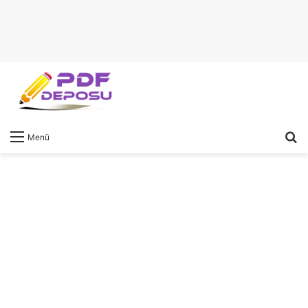
A
Menü
y
...