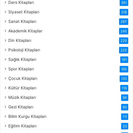
Ders Kitapları
361
Siyaset Kitapları
318
Sanat Kitapları
287
Akademik Kitaplar
245
Din Kitapları
229
Psikoloji Kitapları
225
Sağlık Kitapları
191
Spor Kitapları
165
Çocuk Kitapları
120
Kültür Kitapları
119
Müzik Kitapları
96
Gezi Kitapları
90
Bilim Kurgu Kitapları
70
Eğitim Kitapları
33