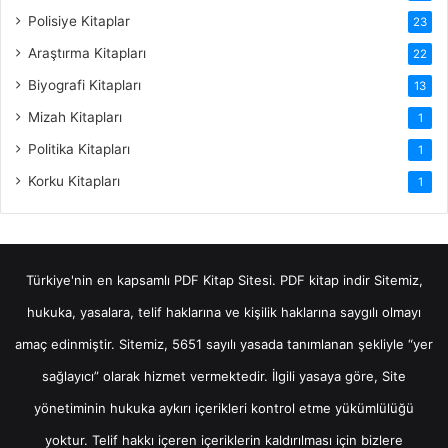
Polisiye Kitaplar
23
Araştırma Kitapları
22
Biyografi Kitapları
13
Mizah Kitapları
1
Politika Kitapları
1
Korku Kitapları
1
Türkiye'nin en kapsamlı PDF Kitap Sitesi.
PDF kitap indir
Sitemiz,
hukuka, yasalara, telif haklarına ve kişilik haklarına saygılı olmayı
amaç edinmiştir. Sitemiz, 5651 sayılı yasada tanımlanan şekliyle “yer
sağlayıcı” olarak hizmet vermektedir. İlgili yasaya göre, Site
yönetiminin hukuka aykırı içerikleri kontrol etme yükümlülüğü
yoktur. Telif hakkı içeren içeriklerin kaldırılması için bizlere