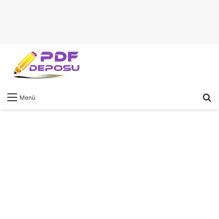
A
Menü
y
...