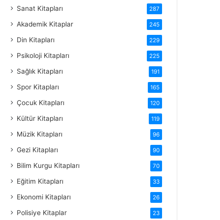
Sanat Kitapları
287
Akademik Kitaplar
245
Din Kitapları
229
Psikoloji Kitapları
225
Sağlık Kitapları
191
Spor Kitapları
165
Çocuk Kitapları
120
Kültür Kitapları
119
Müzik Kitapları
96
Gezi Kitapları
90
Bilim Kurgu Kitapları
70
Eğitim Kitapları
33
Ekonomi Kitapları
26
Polisiye Kitaplar
23