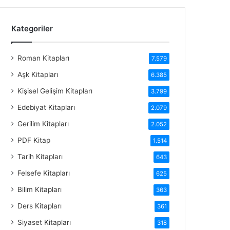
Kategoriler
Roman Kitapları
7.579
Aşk Kitapları
6.385
Kişisel Gelişim Kitapları
3.799
Edebiyat Kitapları
2.079
Gerilim Kitapları
2.052
PDF Kitap
1.514
Tarih Kitapları
643
Felsefe Kitapları
625
Bilim Kitapları
363
Ders Kitapları
361
Siyaset Kitapları
318