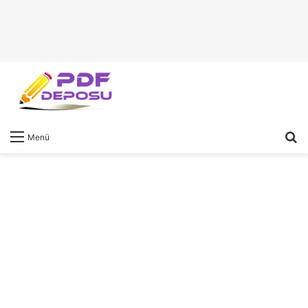
A
Menü
y
...