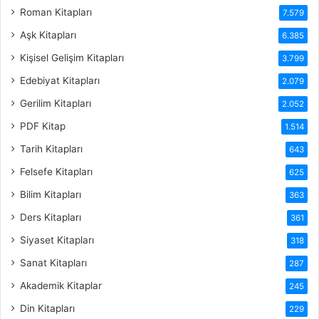
Roman Kitapları
7.579
Aşk Kitapları
6.385
Kişisel Gelişim Kitapları
3.799
Edebiyat Kitapları
2.079
Gerilim Kitapları
2.052
PDF Kitap
1.514
Tarih Kitapları
643
Felsefe Kitapları
625
Bilim Kitapları
363
Ders Kitapları
361
Siyaset Kitapları
318
Sanat Kitapları
287
Akademik Kitaplar
245
Din Kitapları
229