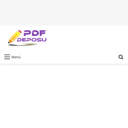
A
Menü
y
...