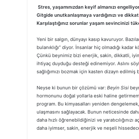
Stres, yaşamınızdan keyif almanızı engelliyo
Gitgide unutkanlaşmaya vardığınızı ve dikkat
Karşılaştığınız sorunlar yaşam sevincinizi tü
Yeni bir salgın, dünyayı kasıp kavuruyor. Bazıla
bulanıklığı” diyor. İnsanlar hiç olmadığı kadar
Çünkü beynimiz bizi enerjik, sakin, dikkatli, i
ihtiyaç duyduğu desteği edinemiyor. Aslını s
sağlığımızı bozmak için kasten dizayn edilmiş b
Neyse ki bunun bir çözümü var:
Beyin Sisi
bey
hormonunu doğal yollarla eski haline getirmemiz
program. Bu kimyasalları yeniden dengelemek,
ulaşmasını sağlayacak. Bunun neticesinde daha n
daha hızlı öğrenebildiğinizi ve yaratıcılığınızı 
daha iyimser, sakin, enerjik ve neşeli hissedec