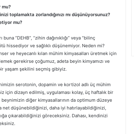
r mu?
inizi toplamakta zorlandığınızı mı düşünüyorsunuz?
ketiyor mu?
rı buna “DEHB”, “zihin dağınıklığı” veya “bilinç
 kötü hissediyor ve sağlıklı düşünemiyor. Neden mi?
yimser ve heyecanlı kılan mühim kimyasalları üretmek için
öylemek gerekirse çoğumuz, adeta beyin kimyamızı ve
ir yaşam şekilini seçmiş gibiyiz.
nimizin serotonin, dopamin ve kortizol adlı üç mühim
 için dizayn edilmiş, uygulaması kolay, üç haftalık bir
 beynimizin diğer kimyasallarının da optimum düzeye
et düşünebildiğinizi, daha iyi hatırlayabildiğinizi,
açığa çıkarabildiğinizi göreceksiniz. Dahası, kendinizi
eksiniz.