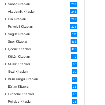
Sanat Kitapları
287
Akademik Kitaplar
245
Din Kitapları
229
Psikoloji Kitapları
225
Sağlık Kitapları
191
Spor Kitapları
165
Çocuk Kitapları
120
Kültür Kitapları
119
Müzik Kitapları
96
Gezi Kitapları
90
Bilim Kurgu Kitapları
70
Eğitim Kitapları
33
Ekonomi Kitapları
26
Polisiye Kitaplar
23