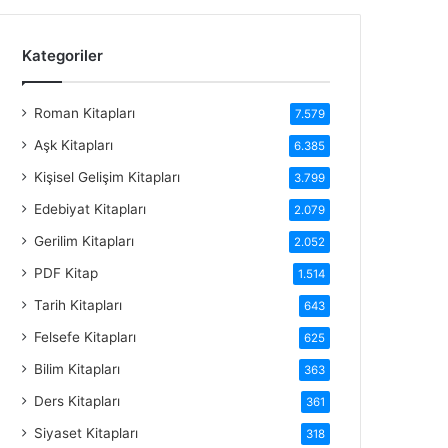
Kategoriler
Roman Kitapları
7.579
Aşk Kitapları
6.385
Kişisel Gelişim Kitapları
3.799
Edebiyat Kitapları
2.079
Gerilim Kitapları
2.052
PDF Kitap
1.514
Tarih Kitapları
643
Felsefe Kitapları
625
Bilim Kitapları
363
Ders Kitapları
361
Siyaset Kitapları
318