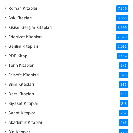
Roman Kitapları
7.579
Aşk Kitapları
6.385
Kişisel Gelişim Kitapları
3.799
Edebiyat Kitapları
2.079
Gerilim Kitapları
2.052
PDF Kitap
1.514
Tarih Kitapları
643
Felsefe Kitapları
625
Bilim Kitapları
363
Ders Kitapları
361
Siyaset Kitapları
318
Sanat Kitapları
287
Akademik Kitaplar
245
Din Kitapları
229