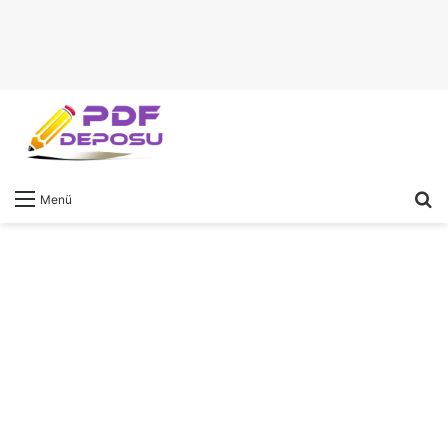
A
Menü
y
...