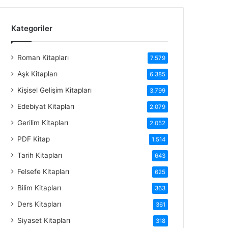
Kategoriler
Roman Kitapları
7.579
Aşk Kitapları
6.385
Kişisel Gelişim Kitapları
3.799
Edebiyat Kitapları
2.079
Gerilim Kitapları
2.052
PDF Kitap
1.514
Tarih Kitapları
643
Felsefe Kitapları
625
Bilim Kitapları
363
Ders Kitapları
361
Siyaset Kitapları
318