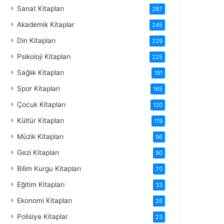
Sanat Kitapları
287
Akademik Kitaplar
245
Din Kitapları
229
Psikoloji Kitapları
225
Sağlık Kitapları
191
Spor Kitapları
165
Çocuk Kitapları
120
Kültür Kitapları
119
Müzik Kitapları
96
Gezi Kitapları
90
Bilim Kurgu Kitapları
70
Eğitim Kitapları
33
Ekonomi Kitapları
26
Polisiye Kitaplar
23