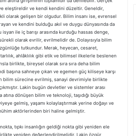
ltına girişiminin toplamıdır da denilebilir. Gerçek
ve eleştireldir ve kendi kendini düzeltir. Geneldir,
kli olarak gelişen bir olgudur. Bilim insanı ise, evrensel
arayan ve kendini bulduğu akıl ve duygu dünyasında da
Bu isyan ile iç barışı arasında kurduğu hassas denge,
rekli olarak evrilir, evrilmelidir de. Dolayısıyla bilim
 özgünlüğe tutkundur. Merak, heyecan, cesaret,
utarlılık, ahlâklılık gibi etik ve bilimsel ilkelerle beslenen
nsla birlikte, bireysel olarak sıra sıra deha bilim
ndi başına sahneye çıkan ve egemen güç kiliseye karşı
n bilim sürecine evrilmiş, sanayi devrimiyle birlikte
çıkmıştır. Lakin bugün devletler ve sistemler arası
 atına dönüşen bilim ve teknoloji, taşıdığı büyük
yeye gelmiş, yaşamı kolaylaştırmak yerine doğayı ve
ühim aktörlerinden biri haline gelmiştir.
nokta, tıpkı insanlığın geldiği nokta gibi yeniden ele
birlikte yeniden değerlendirilmelidir. Lakin özgür