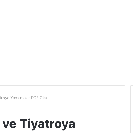
atroya Yansımalar PDF Oku
 ve Tiyatroya