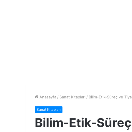
Anasayfa
/
Sanat Kitapları
/
Bilim-Etik-Süreç ve Tiy
Sanat Kitapları
Bilim-Etik-Süreç