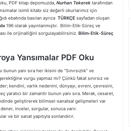
 oku, PDF kitap depomuzda,
Nurhan Tekerek
tarafından
ımalar isimli kitabı siz değerli okurlarımız için
ğıdı ebatında basılan ayrıca
TÜRKÇE
sayfadan oluşan
abı
196 olarak yayınlanmıştır. Bilim-Etik-Süreç ve
 ile orijinalliğini sorgulayabilirsiniz.
Bilim-Etik-Süreç
troya Yansımalar PDF Oku
 bunun yanı sıra her ikisini de “Sınırsızlık” ve
gerektiğine vurgu yapmaz mı? Çünkü fakat sınırsız ve
der; kendini, varlık nedenini, dünyayı, evreni, çevresini,
üreç yaratıcı bir zamantir bunun yanı sıra. Merak, cesaret,
endinde geliştirerek bilimsel-sanatsal gelişmeleri var
, dener, inceler, sorgular, sonuca varır.
gular ve bir sanat yapıtıyla sonlandırır.