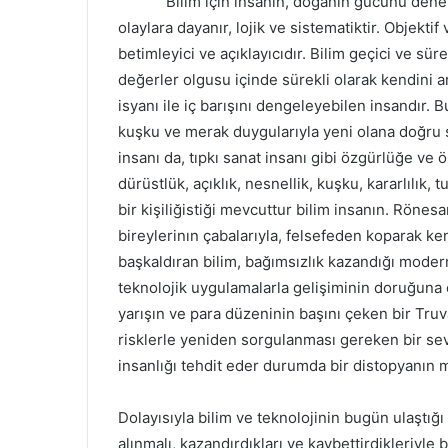
Bilim için insanın, doğanın gücünü denetim a
olaylara dayanır, lojik ve sistematiktir. Objektif 
betimleyici ve açıklayıcıdır. Bilim geçici ve süre
değerler olgusu içinde sürekli olarak kendini 
isyanı ile iç barışını dengeleyebilen insandır. 
kuşku ve merak duygularıyla yeni olana doğru sü
insanı da, tıpkı sanat insanı gibi özgürlüğe ve
dürüstlük, açıklık, nesnellik, kuşku, kararlılık, t
bir kişiliğistiği mevcuttur bilim insanın. Rönesa
bireylerinın çabalarıyla, felsefeden koparak ke
başkaldıran bilim, bağımsızlık kazandığı moder
teknolojik uygulamalarla gelişiminin doruğuna 
yarışın ve para düzeninin başını çeken bir Truva
risklerle yeniden sorgulanması gereken bir sevi
insanlığı tehdit eder durumda bir distopyanın m
Dolayısıyla bilim ve teknolojinin bugün ulaştığı 
alınmalı, kazandırdıkları ve kaybettirdikleriyle 