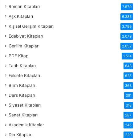
Roman Kitapları
7.579
Aşk Kitapları
6.385
Kişisel Gelişim Kitapları
3.799
Edebiyat Kitapları
2.079
Gerilim Kitapları
2.052
PDF Kitap
1.514
Tarih Kitapları
643
Felsefe Kitapları
625
Bilim Kitapları
363
Ders Kitapları
361
Siyaset Kitapları
318
Sanat Kitapları
287
Akademik Kitaplar
245
Din Kitapları
229