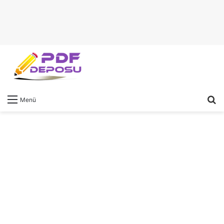
A
Menü
y
...