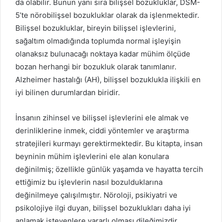
da olabilir. Bunun yanı sıra bilişsel bozukluklar, DSM-
5’te nörobilişsel bozukluklar olarak da işlenmektedir.
Bilişsel bozukluklar, bireyin bilişsel işlevlerini,
sağaltım olmadığında toplumda normal işleyişin
olanaksız bulunacağı noktaya kadar mühim ölçüde
bozan herhangi bir bozukluk olarak tanımlanır.
Alzheimer hastalığı (AH), bilişsel bozuklukla ilişkili en
iyi bilinen durumlardan biridir.
İnsanın zihinsel ve bilişsel işlevlerini ele almak ve
derinliklerine inmek, ciddi yöntemler ve araştırma
stratejileri kurmayı gerektirmektedir. Bu kitapta, insan
beyninin mühim işlevlerini ele alan konulara
değinilmiş; özellikle günlük yaşamda ve hayatta tercih
ettiğimiz bu işlevlerin nasıl bozulduklarına
değinilmeye çalışılmıştır. Nöroloji, psikiyatri ve
psikolojiye ilgi duyan, bilişsel bozuklukları daha iyi
anlamak isteyenlere yararlı olması dileğimizdir.