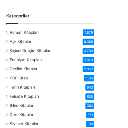
Kategoriler
Roman Kitapları
7.579
Aşk Kitapları
6.385
Kişisel Gelişim Kitapları
3.799
Edebiyat Kitapları
2.079
Gerilim Kitapları
2.052
PDF Kitap
1.514
Tarih Kitapları
643
Felsefe Kitapları
625
Bilim Kitapları
363
Ders Kitapları
361
Siyaset Kitapları
318