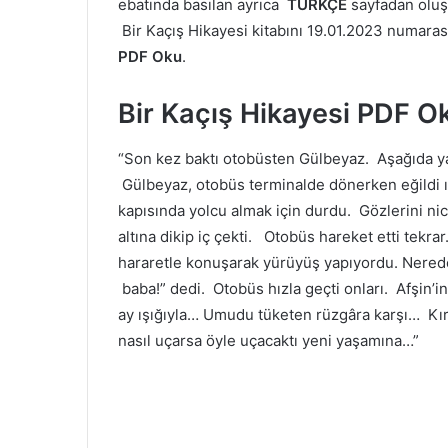
ebatında basılan ayrıca
TÜRKÇE
sayfadan olu
Bir Kaçış Hikayesi kitabını 19.01.2023 numarası i
PDF Oku
.
Bir Kaçış Hikayesi PDF O
“Son kez baktı otobüsten Gülbeyaz. Aşağıda yal
Gülbeyaz, otobüs terminalde dönerken eğildi ı
kapısında yolcu almak için durdu. Gözlerini ni
altına dikip iç çekti. Otobüs hareket etti tek
hararetle konuşarak yürüyüş yapıyordu. Neredey
baba!” dedi. Otobüs hızla geçti onları. Afşin’i
ay ışığıyla… Umudu tüketen rüzgâra karşı… Kırı
nasıl uçarsa öyle uçacaktı yeni yaşamına…”