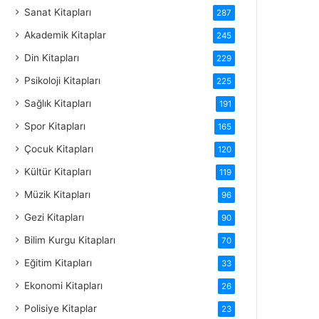
Sanat Kitapları
287
Akademik Kitaplar
245
Din Kitapları
229
Psikoloji Kitapları
225
Sağlık Kitapları
191
Spor Kitapları
165
Çocuk Kitapları
120
Kültür Kitapları
119
Müzik Kitapları
96
Gezi Kitapları
90
Bilim Kurgu Kitapları
70
Eğitim Kitapları
33
Ekonomi Kitapları
26
Polisiye Kitaplar
23