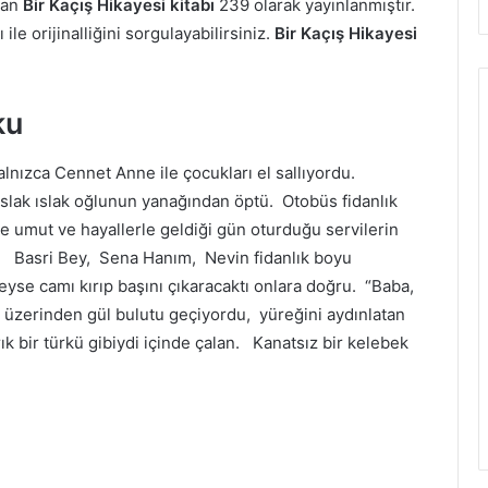
şan
Bir Kaçış Hikayesi kitabı
239 olarak yayınlanmıştır.
le orijinalliğini sorgulayabilirsiniz.
Bir Kaçış Hikayesi
ku
nızca Cennet Anne ile çocukları el sallıyordu.
slak ıslak oğlunun yanağından öptü. Otobüs fidanlık
ce umut ve hayallerle geldiği gün oturduğu servilerin
rar. Basri Bey, Sena Hanım, Nevin fidanlık boyu
se camı kırıp başını çıkaracaktı onlara doğru. “Baba,
n üzerinden gül bulutu geçiyordu, yüreğini aydınlatan
k bir türkü gibiydi içinde çalan. Kanatsız bir kelebek