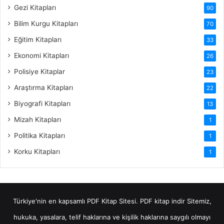
Gezi Kitapları
90
Bilim Kurgu Kitapları
70
Eğitim Kitapları
33
Ekonomi Kitapları
26
Polisiye Kitaplar
23
Araştırma Kitapları
22
Biyografi Kitapları
13
Mizah Kitapları
1
Politika Kitapları
1
Korku Kitapları
1
Türkiye'nin en kapsamlı PDF Kitap Sitesi.
PDF kitap indir
Sitemiz,
hukuka, yasalara, telif haklarına ve kişilik haklarına saygılı olmayı