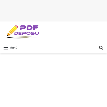
A
Menü
y
...