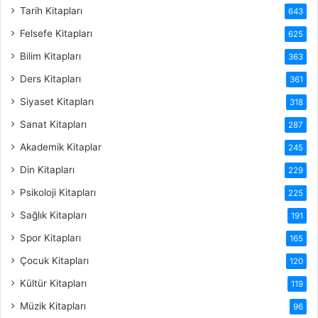
Tarih Kitapları
643
Felsefe Kitapları
625
Bilim Kitapları
363
Ders Kitapları
361
Siyaset Kitapları
318
Sanat Kitapları
287
Akademik Kitaplar
245
Din Kitapları
229
Psikoloji Kitapları
225
Sağlık Kitapları
191
Spor Kitapları
165
Çocuk Kitapları
120
Kültür Kitapları
119
Müzik Kitapları
96