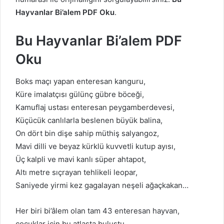
Hayvanlar Bi’alem PDF Oku
.
Bu Hayvanlar Bi’alem PDF
Oku
Boks maçı yapan enteresan kanguru,
Küre imalatçısı gülünç gübre böceği,
Kamuflaj ustası enteresan peygamberdevesi,
Küçücük canlılarla beslenen büyük balina,
On dört bin dişe sahip müthiş salyangoz,
Mavi dilli ve beyaz kürklü kuvvetli kutup ayısı,
Üç kalpli ve mavi kanlı süper ahtapot,
Altı metre sıçrayan tehlikeli leopar,
Saniyede yirmi kez gagalayan neşeli ağaçkakan…
Her biri bi’âlem olan tam 43 enteresan hayvan,
çocuklar için bu atlasta buluştu.