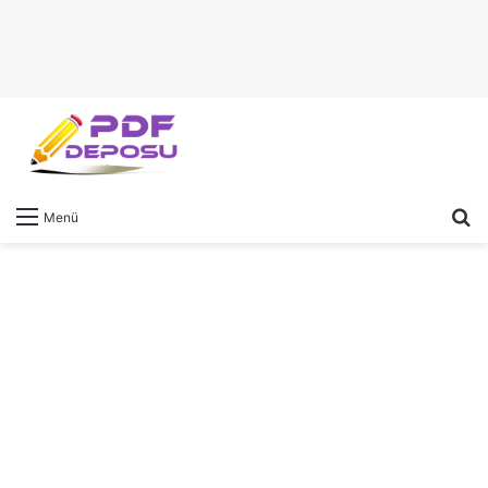
A
Menü
y
...