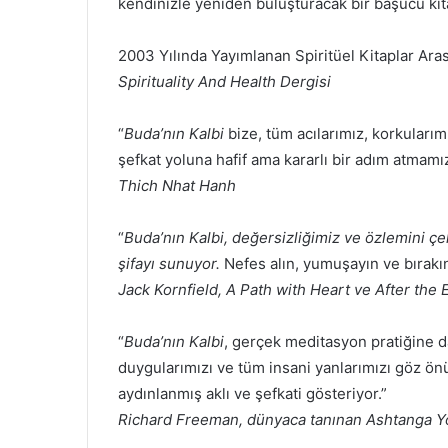
kendinizle yeniden buluşturacak bir başucu kit
2003 Yılında Yayımlanan Spiritüel Kitaplar Aras
Spirituality And Health Dergisi
“
Buda’nın Kalbi
bize, tüm acılarımız, korkularım
şefkat yoluna hafif ama kararlı bir adım atmamız
Thich Nhat Hanh
“
Buda’nın Kalbi, değersizliğimiz ve özlemini çekt
şifayı sunuyor.
Nefes alın, yumuşayın ve bırakın
Jack Kornfield, A Path with Heart ve After the E
“
Buda’nın Kalbi
, gerçek meditasyon pratiğine d
duygularımızı ve tüm insani yanlarımızı göz ö
aydınlanmış aklı ve şefkati gösteriyor.”
Richard Freeman, dünyaca tanınan Ashtanga Y