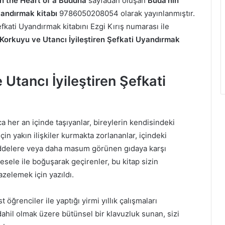
h the Heart of a Buddha
sayfadan oluşan
Buda’nın
yandırmak kitabı
9786050208054 olarak yayınlanmıştır.
fkati Uyandırmak kitabını Ezgi Kırış numarası ile
Korkuyu ve Utancı İyileştiren Şefkati Uyandırmak
Utancı İyileştiren Şefkati
 her an içinde taşıyanlar, bireylerin kendisindeki
n yakın ilişkiler kurmakta zorlananlar, içindeki
maddelere veya daha masum görünen gıdaya karşı
sele ile boğuşarak geçirenler, bu kitap sizin
zelemek için yazıldı.
t öğrenciler ile yaptığı yirmi yıllık çalışmaları
dahil olmak üzere bütünsel bir klavuzluk sunan, sizi