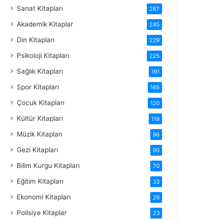
Sanat Kitapları
287
Akademik Kitaplar
245
Din Kitapları
229
Psikoloji Kitapları
225
Sağlık Kitapları
191
Spor Kitapları
165
Çocuk Kitapları
120
Kültür Kitapları
119
Müzik Kitapları
96
Gezi Kitapları
90
Bilim Kurgu Kitapları
70
Eğitim Kitapları
33
Ekonomi Kitapları
26
Polisiye Kitaplar
23