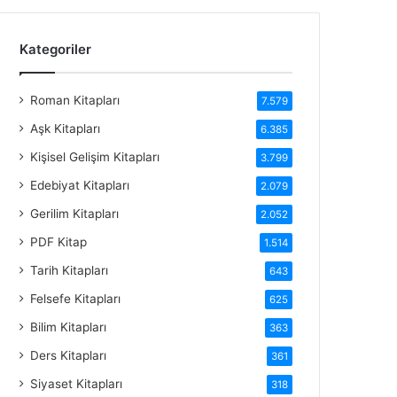
Kategoriler
Roman Kitapları
7.579
Aşk Kitapları
6.385
Kişisel Gelişim Kitapları
3.799
Edebiyat Kitapları
2.079
Gerilim Kitapları
2.052
PDF Kitap
1.514
Tarih Kitapları
643
Felsefe Kitapları
625
Bilim Kitapları
363
Ders Kitapları
361
Siyaset Kitapları
318