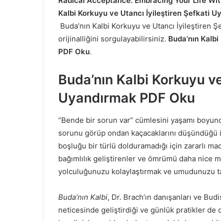
Radical Acceptance: Embracing Your Life Wit
Kalbi
Korkuyu ve Utancı İyileştiren Şefkati U
Buda’nın Kalbi
Korkuyu ve Utancı İyileştiren Şe
orijinalliğini sorgulayabilirsiniz.
Buda’nın Kalbi
PDF Oku
.
Buda’nın Kalbi
Korkuyu ve 
Uyandırmak PDF Oku
“Bende bir sorun var” cümlesini yaşamı boyunca
sorunu görüp ondan kaçacaklarını düşündüğü içi
boşluğu bir türlü dolduramadığı için zararlı 
bağımlılık geliştirenler ve ömrümü daha nice me
yolculuğunuzu kolaylaştırmak ve umudunuzu ta
Buda’nın Kalbi
, Dr. Brach’ın danışanları ve Budis
neticesinde geliştirdiği ve günlük pratikler de 