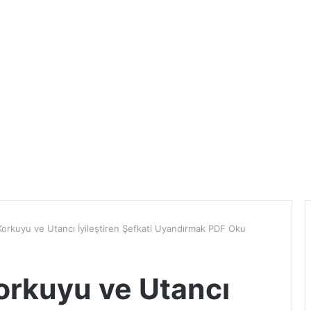
 Korkuyu ve Utancı İyileştiren Şefkati Uyandırmak PDF Oku
Korkuyu ve Utancı