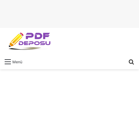
A
Menü
y
...