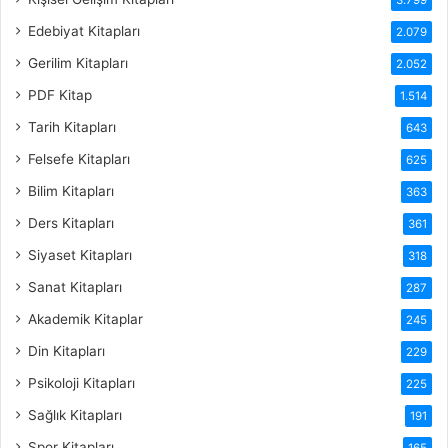
Edebiyat Kitapları
2.079
Gerilim Kitapları
2.052
PDF Kitap
1.514
Tarih Kitapları
643
Felsefe Kitapları
625
Bilim Kitapları
363
Ders Kitapları
361
Siyaset Kitapları
318
Sanat Kitapları
287
Akademik Kitaplar
245
Din Kitapları
229
Psikoloji Kitapları
225
Sağlık Kitapları
191
Spor Kitapları
165