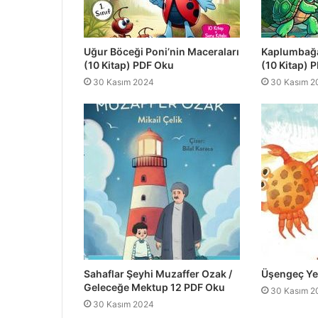
Uğur Böceği Poni’nin Maceraları
Kaplumbağa 
(10 Kitap) PDF Oku
(10 Kitap) 
30 Kasım 2024
30 Kasım 2
Sahaflar Şeyhi Muzaffer Ozak /
Üşengeç Ye
Geleceğe Mektup 12 PDF Oku
30 Kasım 2
30 Kasım 2024