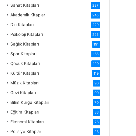
Sanat Kitapları
287
Akademik Kitaplar
245
Din Kitapları
229
Psikoloji Kitapları
225
Sağlık Kitapları
191
Spor Kitapları
165
Çocuk Kitapları
120
Kültür Kitapları
119
Müzik Kitapları
96
Gezi Kitapları
90
Bilim Kurgu Kitapları
70
Eğitim Kitapları
33
Ekonomi Kitapları
26
Polisiye Kitaplar
23