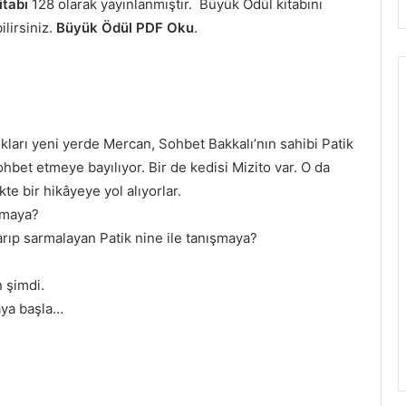
itabı
128 olarak yayınlanmıştır. Büyük Ödül kitabını
ilirsiniz.
Büyük Ödül PDF Oku
.
ıkları yeni yerde Mercan, Sohbet Bakkalı’nın sahibi Patik
sohbet etmeye bayılıyor. Bir de kedisi Mizito var. O da
te bir hikâyeye yol alıyorlar.
lmaya?
arıp sarmalayan Patik nine ile tanışmaya?
 şimdi.
aya başla…