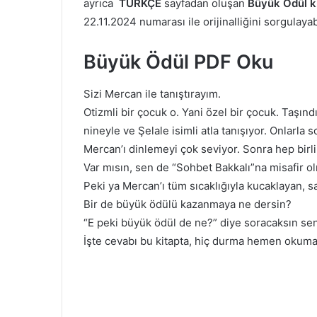
ayrıca
TÜRKÇE
sayfadan oluşan
Büyük Ödül k
22.11.2024 numarası ile orijinalliğini sorgulayab
Büyük Ödül PDF Oku
Sizi Mercan ile tanıştırayım.
Otizmli bir çocuk o. Yani özel bir çocuk. Taşınd
nineyle ve Şelale isimli atla tanışıyor. Onlarla 
Mercan’ı dinlemeyi çok seviyor. Sonra hep birlik
Var mısın, sen de “Sohbet Bakkalı”na misafir o
Peki ya Mercan’ı tüm sıcaklığıyla kucaklayan, s
Bir de büyük ödülü kazanmaya ne dersin?
“E peki büyük ödül de ne?” diye soracaksın sen
İşte cevabı bu kitapta, hiç durma hemen okum