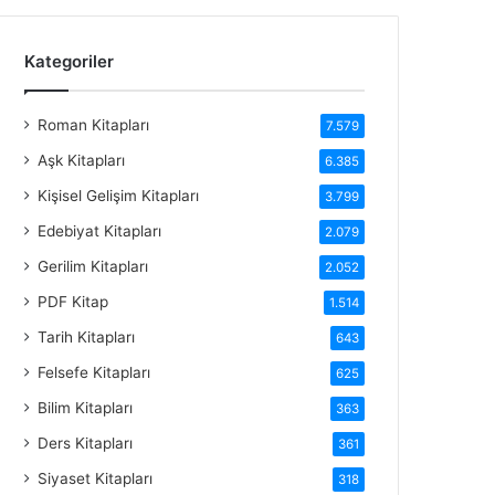
Kategoriler
Roman Kitapları
7.579
Aşk Kitapları
6.385
Kişisel Gelişim Kitapları
3.799
Edebiyat Kitapları
2.079
Gerilim Kitapları
2.052
PDF Kitap
1.514
Tarih Kitapları
643
Felsefe Kitapları
625
Bilim Kitapları
363
Ders Kitapları
361
Siyaset Kitapları
318