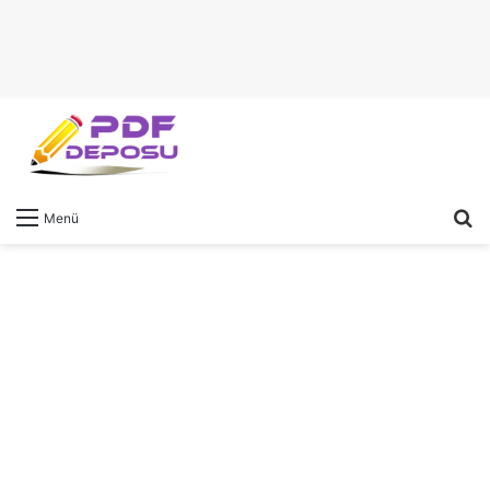
A
Menü
y
...