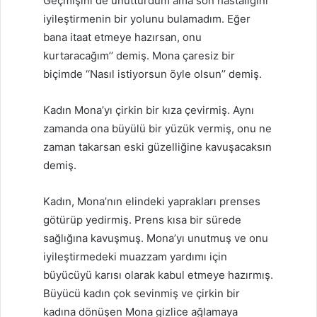
Geçmişini de unutturdum ama son hastalığını
iyileştirmenin bir yolunu bulamadım. Eğer
bana itaat etmeye hazırsan, onu
kurtaracağım’’ demiş. Mona çaresiz bir
biçimde ‘‘Nasıl istiyorsun öyle olsun’’ demiş.
Kadın Mona’yı çirkin bir kıza çevirmiş. Aynı
zamanda ona büyülü bir yüzük vermiş, onu ne
zaman takarsan eski güzelliğine kavuşacaksın
demiş.
Kadın, Mona’nın elindeki yaprakları prenses
götürüp yedirmiş. Prens kısa bir sürede
sağlığına kavuşmuş. Mona’yı unutmuş ve onu
iyileştirmedeki muazzam yardımı için
büyücüyü karısı olarak kabul etmeye hazırmış.
Büyücü kadın çok sevinmiş ve çirkin bir
kadına dönüşen Mona gizlice ağlamaya