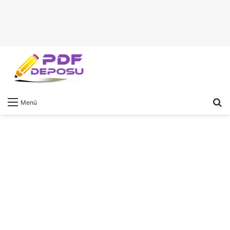
A
Menü
y
...