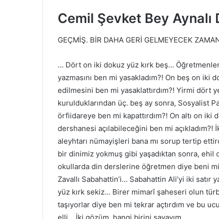
Cemil Şevket Bey Aynalı 
GEÇMİŞ. BİR DAHA GERİ GELMEYECEK ZAMANI
… Dört on iki dokuz yüz kırk beş… Öğretmenlerin
yazmasını ben mi yasakladım?! On beş on iki do
edilmesini ben mi yasaklattırdım?! Yirmi dört ye
kurulduklarından üç. beş ay sonra, Sosyalist Pa
örfiidareye ben mi kapattırdım?! On altı on iki 
dershanesi açılabileceğini ben mi açıkladım?! 
aleyhtarı nümayişleri bana mı sorup tertip etti
bir dinimiz yokmuş gibi yaşadıktan sonra, ehil
okullarda din derslerine öğretmen diye beni mi 
Zavallı Sabahattin’i… Sabahattin Ali’yi iki satır
yüz kırk sekiz… Birer mimarî şaheseri olun tür
taşıyorlar diye ben mi tekrar açtırdım ve bu uc
elli… İki gözüm, hangi birini sayayım…