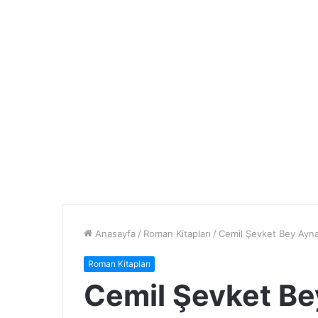
Anasayfa
/
Roman Kitapları
/
Cemil Şevket Bey Aynal
Roman Kitapları
Cemil Şevket Bey