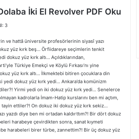
Dolaba İki El Revolver PDF Oku
: 3
 ve hattâ üniversite profesörlerinin siyasî yazı
kuz yüz kırk beş… Örfiidareye seçimlerin tenkit
di dokuz yüz kırk altı… Açıldıklarından,
rti’yle Türkiye Emekçi ve Köylü Fırkası’nı yine
dokuz yüz kırk altı… İlkmektebi bitiren çocuklara din
İki yedi dokuz yüz kırk yedi… Ankara’da komünizm
rdiler?! Yirmi yedi on iki dokuz yüz kırk yedi… Senelerce
 olmayan kadrolarla İmam-Hatip kurslarını ben mi açtım,
tayin ettiler?! On dokuz iki dokuz yüz kırk sekiz…
 yazı yazdı diye ben mi ortadan kaldırttım?! Bir dört dokuz
beleri harabeye çevirdikten sonra, sanat kıymeti
ube harabeleri birer türbe, zannettim?! Bir üç dokuz yüz