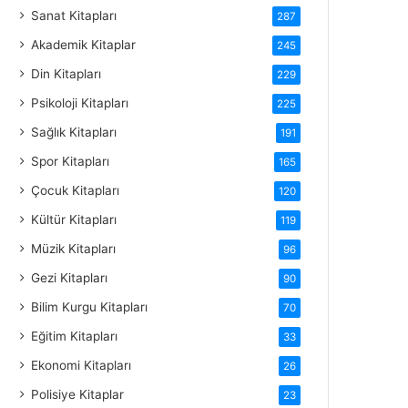
Sanat Kitapları
287
Akademik Kitaplar
245
Din Kitapları
229
Psikoloji Kitapları
225
Sağlık Kitapları
191
Spor Kitapları
165
Çocuk Kitapları
120
Kültür Kitapları
119
Müzik Kitapları
96
Gezi Kitapları
90
Bilim Kurgu Kitapları
70
Eğitim Kitapları
33
Ekonomi Kitapları
26
Polisiye Kitaplar
23