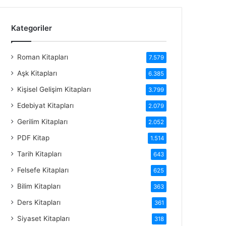
Kategoriler
Roman Kitapları
7.579
Aşk Kitapları
6.385
Kişisel Gelişim Kitapları
3.799
Edebiyat Kitapları
2.079
Gerilim Kitapları
2.052
PDF Kitap
1.514
Tarih Kitapları
643
Felsefe Kitapları
625
Bilim Kitapları
363
Ders Kitapları
361
Siyaset Kitapları
318