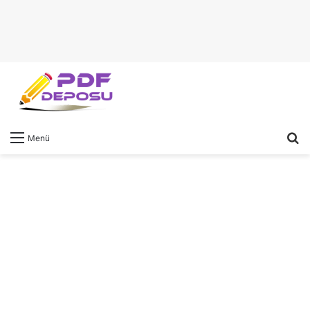
A
Menü
y
...