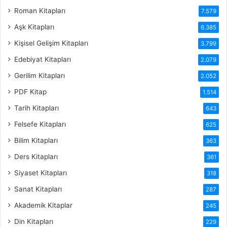
Roman Kitapları
7.579
Aşk Kitapları
6.385
Kişisel Gelişim Kitapları
3.799
Edebiyat Kitapları
2.079
Gerilim Kitapları
2.052
PDF Kitap
1.514
Tarih Kitapları
643
Felsefe Kitapları
625
Bilim Kitapları
363
Ders Kitapları
361
Siyaset Kitapları
318
Sanat Kitapları
287
Akademik Kitaplar
245
Din Kitapları
229