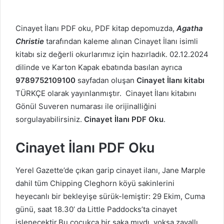
Cinayet İlanı PDF oku, PDF kitap depomuzda,
Agatha
Christie
tarafından kaleme alınan Cinayet İlanı isimli
kitabı siz değerli okurlarımız için hazırladık. 02.12.2024
dilinde ve Karton Kapak ebatında basılan ayrıca
9789752109100
sayfadan oluşan
Cinayet İlanı kitabı
TÜRKÇE olarak yayınlanmıştır. Cinayet İlanı kitabını
Gönül Suveren numarası ile orijinalliğini
sorgulayabilirsiniz.
Cinayet İlanı PDF Oku
.
Cinayet İlanı PDF Oku
Yerel Gazette’de çıkan garip cinayet ilanı, Jane Marple
dahil tüm Chipping Cleghorn köyü sakinlerini
heyecanlı bir bekleyişe sürük-lemiştir: 29 Ekim, Cuma
günü, saat 18.30’ da Little Paddocks’ta cinayet
işlenecektir.Bu çocukça bir şaka mıydı, yoksa zavallı